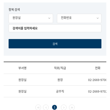
립
국
F
항목 검색
어
o
원
원장실
전화번호
r
조
m
직
도
국
어
원
원
장
기
획
연
수
부서명
직위/직급
전화
부
기
조
획
원장실
원장
02-2669-9700
직
운
및
영
업
과
원장실
공무직
02-2669-9702
무
공
소
공
개
언
(부
어
첫 페이지
이전 페이지
다음 페이지
마지막 페이지
1
서
과