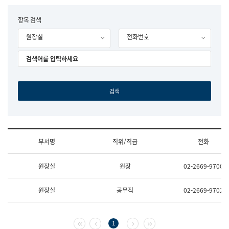
립
국
F
항목 검색
어
o
원
원장실
전화번호
r
조
m
직
도
국
어
원
원
장
기
획
연
수
부서명
직위/직급
전화
부
기
조
획
원장실
원장
02-2669-9700
직
운
및
영
업
과
원장실
공무직
02-2669-9702
무
공
소
공
개
언
(부
어
첫 페이지
이전 페이지
다음 페이지
마지막 페이지
1
서
과