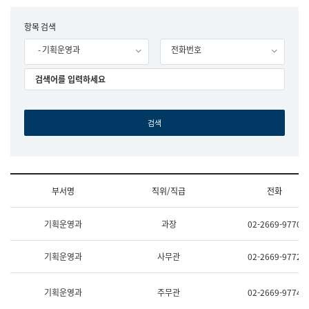
립
국
F
항목 검색
어
o
원
- 기획운영과
전화번호
r
조
m
직
도
국
어
원
원
장
기
획
연
수
부서명
직위/직급
전화
부
기
조
획
기획운영과
과장
02-2669-9770
직
운
및
영
업
과
기획운영과
사무관
02-2669-9772
무
공
소
공
개
언
기획운영과
주무관
02-2669-9774
(부
어
서
과