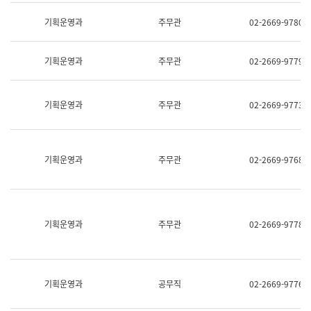
명,
교
직
기획운영과
주무관
02-2669-9780
육
위/
연
직
수
급,
과
기획운영과
주무관
02-2669-9779
전
어
화,
문
담
연
당
기획운영과
주무관
02-2669-9773
구
업
실
무)
어
문
연
기획운영과
주무관
02-2669-9768
구
과
어
문
연
구
기획운영과
주무관
02-2669-9778
과
(사
전
팀)
언
기획운영과
공무직
02-2669-9776
어
정