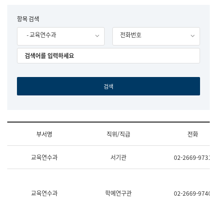
립
국
F
항목 검색
어
o
원
- 교육연수과
전화번호
r
조
m
직
도
국
어
원
원
장
기
획
연
수
부서명
직위/직급
전화
부
기
조
획
교육연수과
서기관
02-2669-9731
직
운
및
영
업
과
무
공
소
공
교육연수과
학예연구관
02-2669-9740
개
언
(부
어
서
과