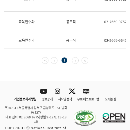
보
과
한
국
교육연수과
공무직
02-2669-9752
어
진
흥
과
교육연수과
공무직
02-2669-9645
수
어
점
자
첫 페이지
이전 페이지
다음 페이지
마지막 페이지
1
진
흥
과
Youtube
Instagram
Twitter
blog
개인정보 처리 방침
정보공개
저작권 정책
무료 배포 프로그램
오시는 길
바로 가기
문체부와 소속기관
우) 07511 서울특별시 강서구 금낭화로 154(방화
동 827)
대표 전화: 02-2669-9775(평일 9~12시, 13~18
시)
COPYRIGHT ⓒ National Institute of