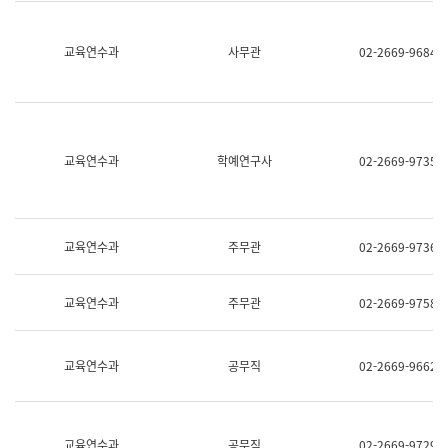
명,
교
직
육
위/
연
교육연수과
사무관
02-2669-9684
직
수
급,
과
전
어
화,
문
담
연
당
구
교육연수과
학예연구사
02-2669-9735
업
실
무)
어
문
연
구
교육연수과
주무관
02-2669-9736
과
어
문
교육연수과
주무관
02-2669-9758
연
구
과
(사
교육연수과
공무직
02-2669-9662
전
팀)
언
어
정
교육연수과
공무직
02-2669-9729