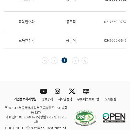
보
과
한
국
교육연수과
공무직
02-2669-9752
어
진
흥
과
교육연수과
공무직
02-2669-9645
수
어
점
자
첫 페이지
이전 페이지
다음 페이지
마지막 페이지
1
진
흥
과
Youtube
Instagram
Twitter
blog
개인정보 처리 방침
정보공개
저작권 정책
무료 배포 프로그램
오시는 길
바로 가기
문체부와 소속기관
우) 07511 서울특별시 강서구 금낭화로 154(방화
동 827)
대표 전화: 02-2669-9775(평일 9~12시, 13~18
시)
COPYRIGHT ⓒ National Institute of