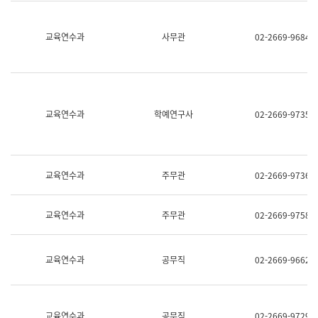
명,
교
직
육
위/
연
교육연수과
사무관
02-2669-9684
직
수
급,
과
전
어
화,
문
담
연
당
구
교육연수과
학예연구사
02-2669-9735
업
실
무)
어
문
연
구
교육연수과
주무관
02-2669-9736
과
어
문
교육연수과
주무관
02-2669-9758
연
구
과
(사
교육연수과
공무직
02-2669-9662
전
팀)
언
어
정
교육연수과
공무직
02-2669-9729