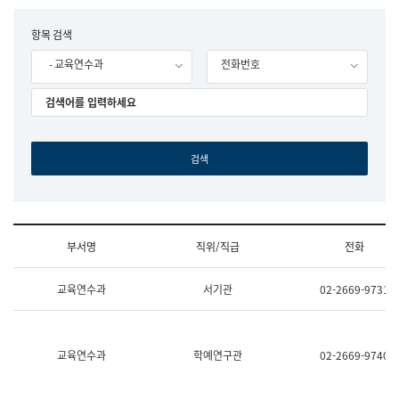
립
국
F
항목 검색
어
o
원
- 교육연수과
전화번호
r
조
m
직
도
국
어
원
원
장
기
획
연
수
부서명
직위/직급
전화
부
기
조
획
교육연수과
서기관
02-2669-9731
직
운
및
영
업
과
무
공
소
공
교육연수과
학예연구관
02-2669-9740
개
언
(부
어
서
과