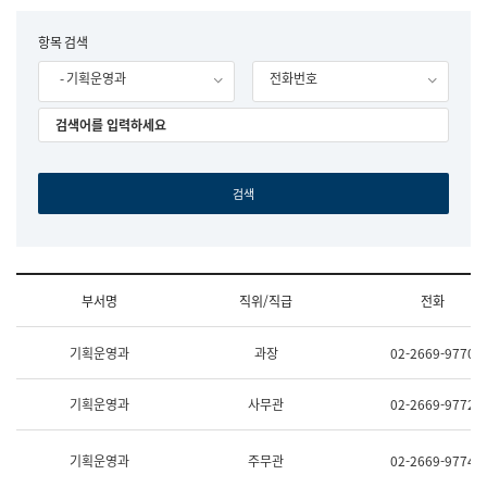
립
국
F
항목 검색
어
o
원
- 기획운영과
전화번호
r
조
m
직
도
국
어
원
원
장
기
획
연
수
부서명
직위/직급
전화
부
기
조
획
기획운영과
과장
02-2669-9770
직
운
및
영
업
과
기획운영과
사무관
02-2669-9772
무
공
소
공
개
언
기획운영과
주무관
02-2669-9774
(부
어
서
과