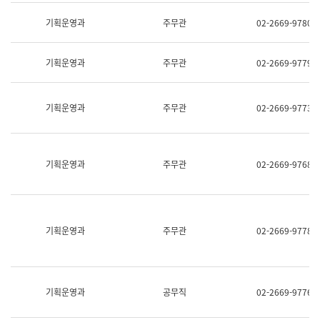
명,
교
직
기획운영과
주무관
02-2669-9780
육
위/
연
직
수
급,
과
기획운영과
주무관
02-2669-9779
전
어
화,
문
담
연
당
기획운영과
주무관
02-2669-9773
구
업
실
무)
어
문
연
기획운영과
주무관
02-2669-9768
구
과
어
문
연
구
기획운영과
주무관
02-2669-9778
과
(사
전
팀)
언
기획운영과
공무직
02-2669-9776
어
정