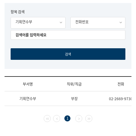
립
국
F
항목 검색
어
o
원
기획연수부
전화번호
r
조
m
직
도
국
어
원
원
장
기
획
연
수
부서명
직위/직급
전화
부
기
조
획
기획연수부
부장
02-2669-9730
직
운
및
영
업
과
무
공
첫 페이지
이전 페이지
다음 페이지
마지막 페이지
1
소
공
개
언
(부
어
서
과