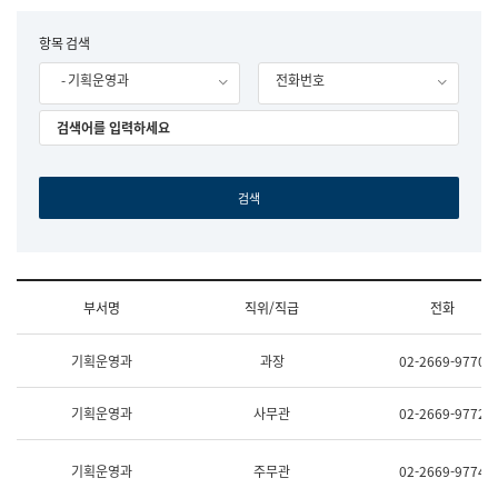
립
국
F
항목 검색
어
o
원
- 기획운영과
전화번호
r
조
m
직
도
국
어
원
원
장
기
획
연
수
부서명
직위/직급
전화
부
기
조
획
기획운영과
과장
02-2669-9770
직
운
및
영
업
과
기획운영과
사무관
02-2669-9772
무
공
소
공
개
언
기획운영과
주무관
02-2669-9774
(부
어
서
과