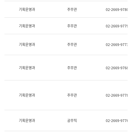
명,
교
직
기획운영과
주무관
02-2669-9780
육
위/
연
직
수
급,
과
기획운영과
주무관
02-2669-9779
전
어
화,
문
담
연
당
기획운영과
주무관
02-2669-9773
구
업
실
무)
어
문
연
기획운영과
주무관
02-2669-9768
구
과
어
문
연
구
기획운영과
주무관
02-2669-9778
과
(사
전
팀)
언
기획운영과
공무직
02-2669-9776
어
정