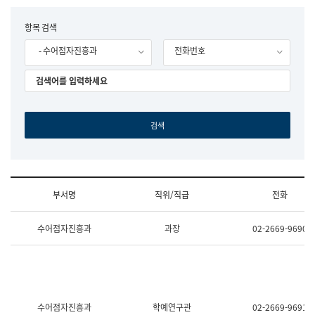
립
국
F
항목 검색
어
o
원
- 수어점자진흥과
전화번호
r
조
m
직
도
국
어
원
원
장
기
획
연
수
부서명
직위/직급
전화
부
기
조
획
수어점자진흥과
과장
02-2669-9690
직
운
및
영
업
과
무
공
소
공
개
언
(부
어
수어점자진흥과
학예연구관
02-2669-9691
서
과