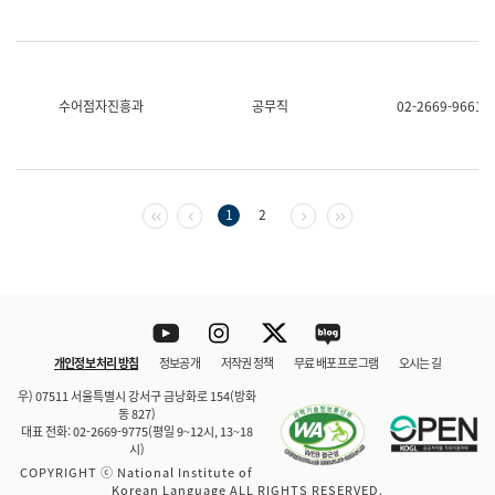
수어점자진흥과
공무직
02-2669-9661
첫 페이지
이전 페이지
다음 페이지
마지막 페이지
1
2
Youtube
Instagram
Twitter
blog
개인정보 처리 방침
정보공개
저작권 정책
무료 배포 프로그램
오시는 길
바로 가기
문체부와 소속기관
우) 07511 서울특별시 강서구 금낭화로 154(방화
동 827)
대표 전화: 02-2669-9775(평일 9~12시, 13~18
시)
COPYRIGHT ⓒ National Institute of
Korean Language ALL RIGHTS RESERVED.