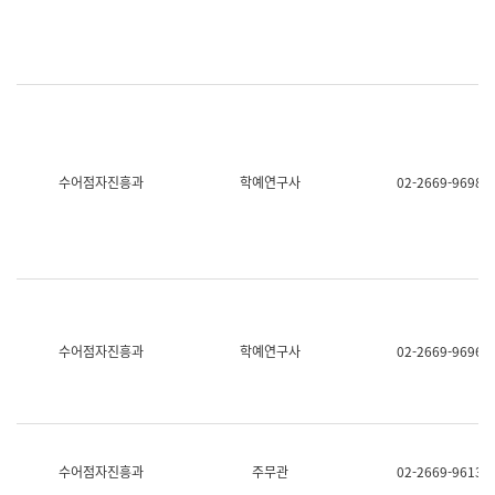
명,
교
직
육
위/
연
직
수
급,
과
전
어
화,
문
담
연
당
구
수어점자진흥과
학예연구사
02-2669-9698
업
실
무)
어
문
연
구
과
어
문
연
수어점자진흥과
학예연구사
02-2669-9696
구
과
(사
전
팀)
언
어
수어점자진흥과
주무관
02-2669-9613
정