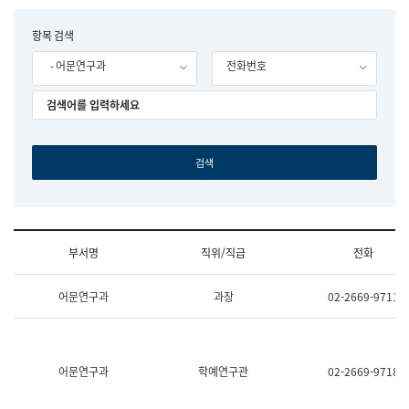
립
국
F
항목 검색
어
o
원
- 어문연구과
전화번호
r
조
m
직
도
국
어
원
원
장
기
획
연
수
부서명
직위/직급
전화
부
기
조
획
어문연구과
과장
02-2669-9711
직
운
및
영
업
과
무
공
소
공
어문연구과
학예연구관
02-2669-9718
개
언
(부
어
서
과