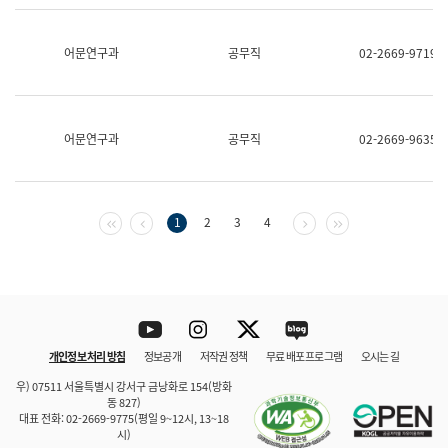
보
과
한
어문연구과
공무직
02-2669-9719
국
어
진
흥
과
어문연구과
공무직
02-2669-9635
수
어
점
자
진
첫 페이지
이전 페이지
다음 페이지
마지막 페이지
1
2
3
4
흥
과
Youtube
Instagram
Twitter
blog
개인정보 처리 방침
정보공개
저작권 정책
무료 배포 프로그램
오시는 길
바로 가기
문체부와 소속기관
우) 07511 서울특별시 강서구 금낭화로 154(방화
동 827)
대표 전화: 02-2669-9775(평일 9~12시, 13~18
시)