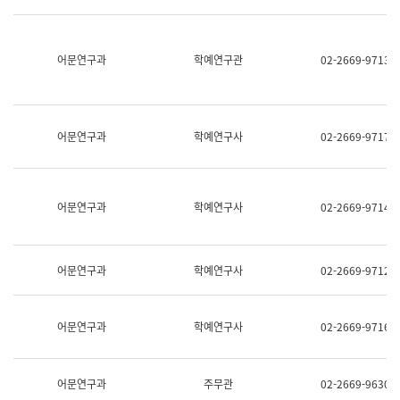
명,
교
직
육
위/
연
직
어문연구과
학예연구관
02-2669-9713
수
급,
과
전
어
화,
문
담
연
당
구
어문연구과
학예연구사
02-2669-9717
업
실
무)
어
문
연
어문연구과
학예연구사
02-2669-9714
구
과
어
문
어문연구과
학예연구사
02-2669-9712
연
구
과
(사
어문연구과
학예연구사
02-2669-9716
전
팀)
언
어
어문연구과
주무관
02-2669-9630
정