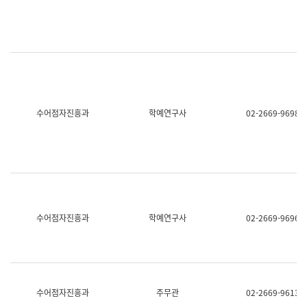
명,
교
직
육
위/
연
직
수
급,
과
전
어
화,
문
담
연
당
구
수어점자진흥과
학예연구사
02-2669-9698
업
실
무)
어
문
연
구
과
어
문
연
수어점자진흥과
학예연구사
02-2669-9696
구
과
(사
전
팀)
언
어
수어점자진흥과
주무관
02-2669-9613
정