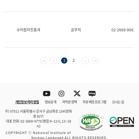
수어점자진흥과
공무직
02-2669-9661
첫 페이지
이전 페이지
다음 페이지
마지막 페이지
1
2
Youtube
Instagram
Twitter
blog
개인정보 처리 방침
정보공개
저작권 정책
무료 배포 프로그램
오시는 길
바로 가기
문체부와 소속기관
우) 07511 서울특별시 강서구 금낭화로 154(방화
동 827)
대표 전화: 02-2669-9775(평일 9~12시, 13~18
시)
COPYRIGHT ⓒ National Institute of
Korean Language ALL RIGHTS RESERVED.