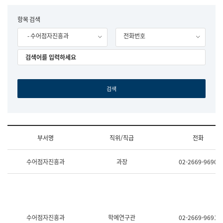
립
국
F
항목 검색
어
o
원
- 수어점자진흥과
전화번호
r
조
m
직
도
국
어
원
원
장
기
획
연
수
부서명
직위/직급
전화
부
기
조
획
수어점자진흥과
과장
02-2669-9690
직
운
및
영
업
과
무
공
소
공
개
언
(부
어
수어점자진흥과
학예연구관
02-2669-9691
서
과