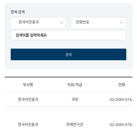
립
국
F
항목 검색
어
o
원
- 한국어진흥과
전화번호
r
조
m
직
도
국
어
원
원
장
기
획
연
수
부서명
직위/직급
전화
부
기
조
획
한국어진흥과
과장
02-2669-9742
직
운
및
영
업
과
무
공
소
공
한국어진흥과
학예연구관
02-2669-9742
개
언
(부
어
서
과