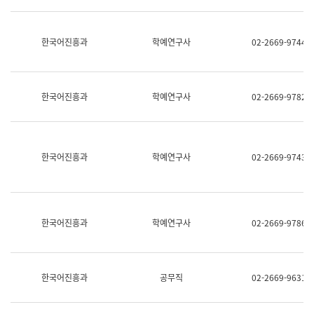
명,
교
직
육
위/
연
한국어진흥과
학예연구사
02-2669-9744
직
수
급,
과
전
어
화,
문
담
연
한국어진흥과
학예연구사
02-2669-9782
당
구
업
실
무)
어
문
연
한국어진흥과
학예연구사
02-2669-9743
구
과
어
문
연
한국어진흥과
학예연구사
02-2669-9786
구
과
(사
전
팀)
한국어진흥과
공무직
02-2669-9631
언
어
정