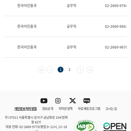
보
한국어진흥과
공무직
02-2669-9764
과
한
국
어
한국어진흥과
공무직
02-2669-9641
진
흥
과
수
한국어진흥과
공무직
02-2669-9678
어
점
자
진
흥
첫 페이지
이전 페이지
다음 페이지
마지막 페이지
1
2
과
Youtube
Instagram
Twitter
blog
개인정보 처리 방침
정보공개
저작권 정책
무료 배포 프로그램
오시는 길
바로 가기
문체부와 소속기관
우) 07511 서울특별시 강서구 금낭화로 154(방화
동 827)
대표 전화: 02-2669-9775(평일 9~12시, 13~18