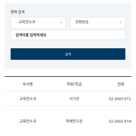
립
국
F
항목 검색
어
o
원
- 교육연수과
전화번호
r
조
m
직
도
국
어
원
원
장
기
획
연
수
부서명
직위/직급
전화
부
기
조
획
교육연수과
서기관
02-2669-9731
직
운
및
영
업
과
무
공
소
공
교육연수과
학예연구관
02-2669-9740
개
언
(부
어
서
과