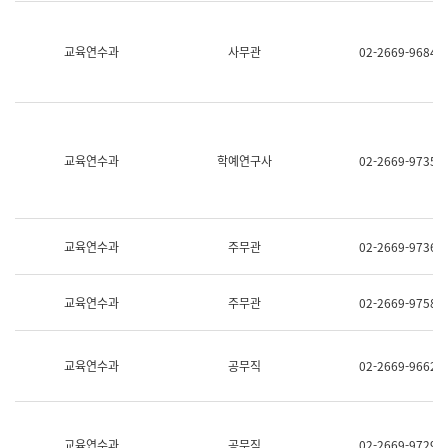
명,
교
직
육
위/
연
교육연수과
사무관
02-2669-9684
직
수
급,
과
전
어
화,
문
담
연
당
구
교육연수과
학예연구사
02-2669-9735
업
실
무)
어
문
연
구
교육연수과
주무관
02-2669-9736
과
어
문
교육연수과
주무관
02-2669-9758
연
구
과
(사
교육연수과
공무직
02-2669-9662
전
팀)
언
어
정
교육연수과
공무직
02-2669-9729