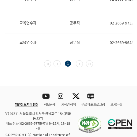
보
과
한
국
교육연수과
공무직
02-2669-9752
어
진
흥
과
교육연수과
공무직
02-2669-9645
수
어
점
자
첫 페이지
이전 페이지
다음 페이지
마지막 페이지
1
진
흥
과
Youtube
Instagram
Twitter
blog
개인정보 처리 방침
정보공개
저작권 정책
무료 배포 프로그램
오시는 길
바로 가기
문체부와 소속기관
우) 07511 서울특별시 강서구 금낭화로 154(방화
동 827)
대표 전화: 02-2669-9775(평일 9~12시, 13~18
시)
COPYRIGHT ⓒ National Institute of