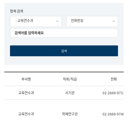
립
국
F
항목 검색
어
o
원
- 교육연수과
전화번호
r
조
m
직
도
국
어
원
원
장
기
획
연
수
부서명
직위/직급
전화
부
기
조
획
교육연수과
서기관
02-2669-9731
직
운
및
영
업
과
무
공
소
공
교육연수과
학예연구관
02-2669-9740
개
언
(부
어
서
과