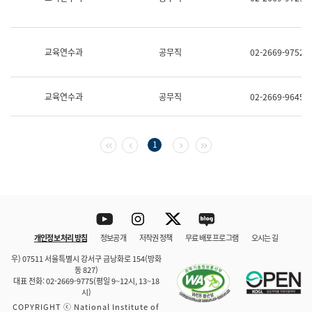
보
과
한
국
교육연수과
공무직
02-2669-9752
어
진
흥
과
교육연수과
공무직
02-2669-9645
수
어
점
자
첫 페이지
이전 페이지
다음 페이지
마지막 페이지
1
진
흥
과
Youtube
Instagram
Twitter
blog
개인정보 처리 방침
정보공개
저작권 정책
무료 배포 프로그램
오시는 길
바로 가기
문체부와 소속기관
우) 07511 서울특별시 강서구 금낭화로 154(방화
동 827)
대표 전화: 02-2669-9775(평일 9~12시, 13~18
시)
COPYRIGHT ⓒ National Institute of