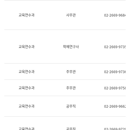
명,
교
직
육
위/
연
교육연수과
사무관
02-2669-9684
직
수
급,
과
전
어
화,
문
담
연
당
구
교육연수과
학예연구사
02-2669-9735
업
실
무)
어
문
연
구
교육연수과
주무관
02-2669-9736
과
어
문
교육연수과
주무관
02-2669-9758
연
구
과
(사
교육연수과
공무직
02-2669-9662
전
팀)
언
어
정
교육연수과
공무직
02-2669-9729