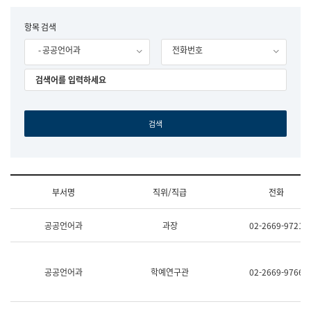
립
국
F
항목 검색
어
o
원
- 공공언어과
전화번호
r
조
m
직
도
국
어
원
원
장
기
획
연
수
부서명
직위/직급
전화
부
기
조
획
공공언어과
과장
02-2669-9721
직
운
및
영
업
과
무
공
공공언어과
학예연구관
02-2669-9766
소
공
개
언
(부
어
서
과