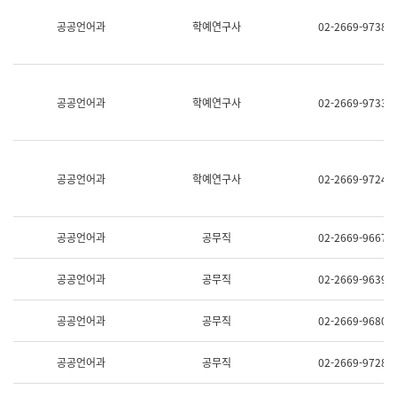
명,
교
공공언어과
학예연구사
02-2669-9738
직
육
위/
연
직
수
급,
과
전
어
공공언어과
학예연구사
02-2669-9733
화,
문
담
연
당
구
업
실
무)
어
공공언어과
학예연구사
02-2669-9724
문
연
구
과
공공언어과
공무직
02-2669-9667
어
문
연
공공언어과
공무직
02-2669-9639
구
과
(사
공공언어과
공무직
02-2669-9680
전
팀)
언
공공언어과
공무직
02-2669-9728
어
정