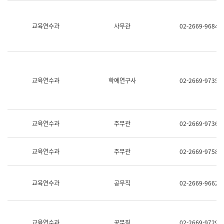
명,
교
직
육
위/
연
교육연수과
사무관
02-2669-9684
직
수
급,
과
전
어
화,
문
담
연
당
구
교육연수과
학예연구사
02-2669-9735
업
실
무)
어
문
연
구
교육연수과
주무관
02-2669-9736
과
어
문
교육연수과
주무관
02-2669-9758
연
구
과
(사
교육연수과
공무직
02-2669-9662
전
팀)
언
어
정
교육연수과
공무직
02-2669-9729