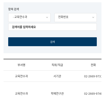
립
국
F
항목 검색
어
o
원
- 교육연수과
전화번호
r
조
m
직
도
국
어
원
원
장
기
획
연
수
부서명
직위/직급
전화
부
기
조
획
교육연수과
서기관
02-2669-9731
직
운
및
영
업
과
무
공
소
공
교육연수과
학예연구관
02-2669-9740
개
언
(부
어
서
과