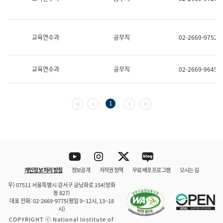
보
과
한
국
교육연수과
공무직
02-2669-9752
어
진
흥
과
교육연수과
공무직
02-2669-9645
수
어
점
자
첫 페이지
이전 페이지
다음 페이지
마지막 페이지
1
진
흥
과
Youtube
Instagram
Twitter
blog
개인정보 처리 방침
정보공개
저작권 정책
무료 배포 프로그램
오시는 길
바로 가기
문체부와 소속기관
우) 07511 서울특별시 강서구 금낭화로 154(방화
동 827)
대표 전화: 02-2669-9775(평일 9~12시, 13~18
시)
COPYRIGHT ⓒ National Institute of