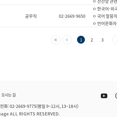
ㅇ 전산망 관련
ㅇ 한국어-외
공무직
02-2669-9650
ㅇ 국어 말뭉치
ㅇ 언어문화자원
첫 페이지
이전 페이지
1
2
3
Yout
오시는 길
전화: 02-2669-9775(평일 9~12시, 13~18시)
guage ALL RIGHTS RESERVED.