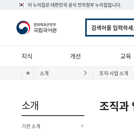
이 누리집은 대한민국 공식 전자정부 누리집입니다.
통
합
검
색
주
지식
개선
교육
메
뉴
현
Home
소개
조직·사업 소개
바로가기
재
위
치:
소개
조직과 
기관 소개