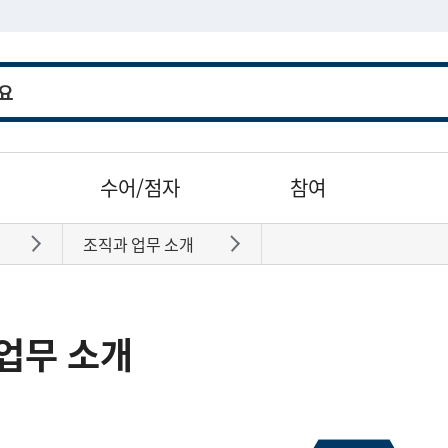
수어/점자
참여
조직과 업무 소개
바로가기
바로가기
업무 소개