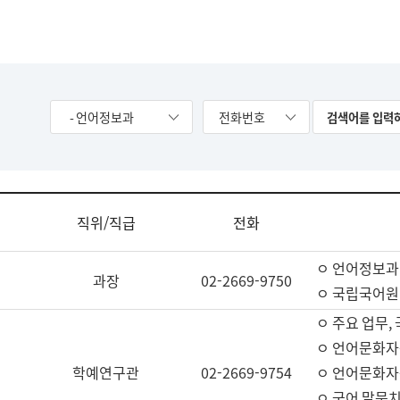
- 언어정보과
전화번호
직위/직급
전화
ㅇ 언어정보과
과장
02-2669-9750
ㅇ 국립국어원
ㅇ 주요 업무,
ㅇ 언어문화자
학예연구관
02-2669-9754
ㅇ 언어문화자
ㅇ 국어 말뭉치