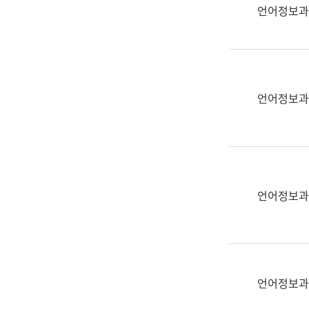
실
언어정보과
어
문
연
구
과
언어정보과
어
문
연
구
과
(사
언어정보과
전
팀)
언
어
정
언어정보과
보
과