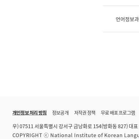
한
국
어
언어정보과
진
흥
과
수
어
점
자
진
흥
과
개인정보 처리 방침
정보공개
저작권 정책
무료 배포 프로그램
우) 07511 서울특별시 강서구 금낭화로 154(방화동 827)
대표 
COPYRIGHT ⓒ National Institute of Korean Lan