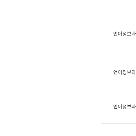
(부
획
서
운
명,
영
직
과
위/
언어정보과
공
직
공
급,
언
전
어
화,
과
담
교
언어정보과
당
육
업
연
무)
수
과
언어정보과
어
문
연
구