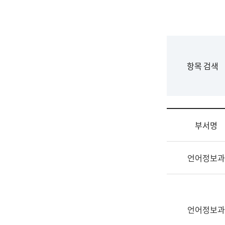
국
립
국
어
원
F
항목 검색
조
o
직
r
도
m
국
어
부서명
원
원
조
장
언어정보과
직
기
및
획
업
연
무
수
소
언어정보과
부
개
기