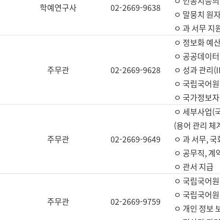
ㅇ 인공지능의
학예연구사
02-2669-9638
ㅇ 말뭉치 원자
ㅇ 과 서무 지
ㅇ 정보화 예산
ㅇ 공공데이터 
주무관
02-2669-9628
ㅇ 성과 관리(
ㅇ 국립국어원
ㅇ 국가정보자
ㅇ 세부사업(
(용어 관리 체
주무관
02-2669-9649
ㅇ 과 서무, 
ㅇ 공무직, 계
ㅇ 관서 지급
ㅇ 국립국어원
ㅇ 국립국어원
주무관
02-2669-9759
ㅇ 개인 정보 