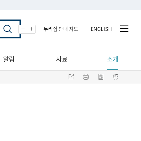
누리집 안내 지도
ENGLISH
전체 
축소
확대
알림
자료
소개
주소 복사
프린트
점자파일 내려받기
점자뷰어 보