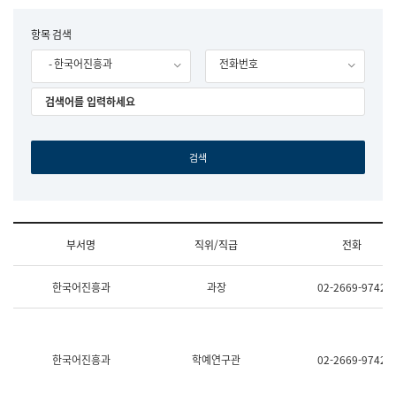
립
국
F
항목 검색
어
o
원
- 한국어진흥과
전화번호
r
조
m
직
도
국
어
원
원
장
기
획
연
수
부서명
직위/직급
전화
부
기
조
획
한국어진흥과
과장
02-2669-9742
직
운
및
영
업
과
무
공
소
공
한국어진흥과
학예연구관
02-2669-9742
개
언
(부
어
서
과