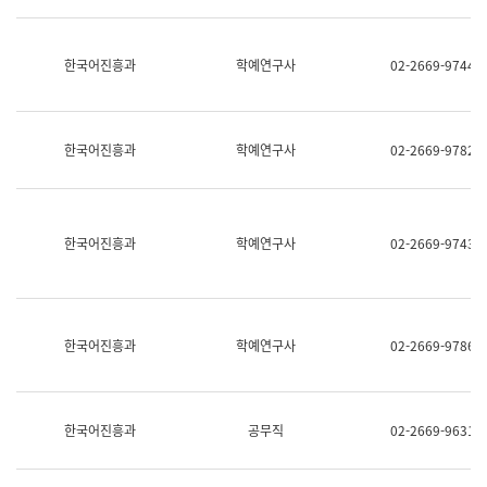
명,
교
직
육
위/
연
한국어진흥과
학예연구사
02-2669-9744
직
수
급,
과
전
어
화,
문
담
연
한국어진흥과
학예연구사
02-2669-9782
당
구
업
실
무)
어
문
연
한국어진흥과
학예연구사
02-2669-9743
구
과
어
문
연
한국어진흥과
학예연구사
02-2669-9786
구
과
(사
전
팀)
한국어진흥과
공무직
02-2669-9631
언
어
정