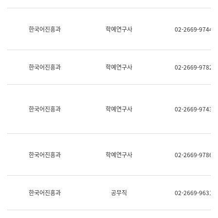
명,
교
직
육
위/
연
한국어진흥과
학예연구사
02-2669-9744
직
수
급,
과
전
어
화,
문
담
연
한국어진흥과
학예연구사
02-2669-9782
당
구
업
실
무)
어
문
연
한국어진흥과
학예연구사
02-2669-9743
구
과
어
문
연
한국어진흥과
학예연구사
02-2669-9786
구
과
(사
전
팀)
한국어진흥과
공무직
02-2669-9631
언
어
정