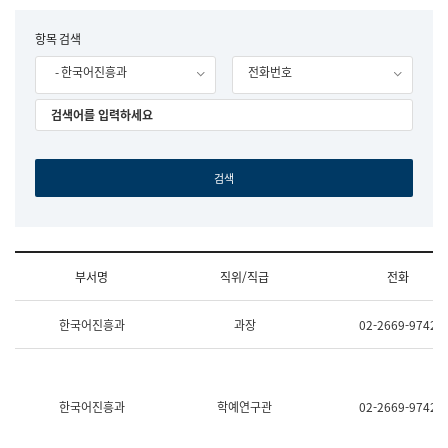
립
국
F
항목 검색
어
o
원
- 한국어진흥과
전화번호
r
조
m
직
도
국
어
원
원
장
기
획
연
수
부서명
직위/직급
전화
부
기
조
획
한국어진흥과
과장
02-2669-9742
직
운
및
영
업
과
무
공
소
공
한국어진흥과
학예연구관
02-2669-9742
개
언
(부
어
서
과