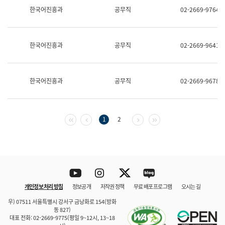
보
한국어진흥과
공무직
02-2669-9764
과
한
국
어
한국어진흥과
공무직
02-2669-9641
진
흥
과
수
한국어진흥과
공무직
02-2669-9678
어
점
자
진
흥
첫 페이지
이전 페이지
다음 페이지
마지막 페이지
1
2
과
Youtube
Instagram
Twitter
blog
개인정보 처리 방침
정보공개
저작권 정책
무료 배포 프로그램
오시는 길
바로 가기
문체부와 소속기관
우) 07511 서울특별시 강서구 금낭화로 154(방화
동 827)
대표 전화: 02-2669-9775(평일 9~12시, 13~18