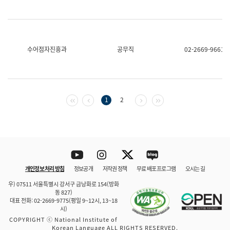
수어점자진흥과
공무직
02-2669-9661
첫 페이지
이전 페이지
다음 페이지
마지막 페이지
1
2
Youtube
Instagram
Twitter
blog
개인정보 처리 방침
정보공개
저작권 정책
무료 배포 프로그램
오시는 길
바로 가기
문체부와 소속기관
우) 07511 서울특별시 강서구 금낭화로 154(방화
동 827)
대표 전화: 02-2669-9775(평일 9~12시, 13~18
시)
COPYRIGHT ⓒ National Institute of
Korean Language ALL RIGHTS RESERVED.