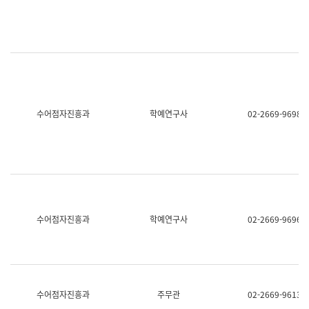
명,
교
직
육
위/
연
직
수
급,
과
전
어
화,
문
담
연
당
구
수어점자진흥과
학예연구사
02-2669-9698
업
실
무)
어
문
연
구
과
어
문
연
수어점자진흥과
학예연구사
02-2669-9696
구
과
(사
전
팀)
언
어
수어점자진흥과
주무관
02-2669-9613
정