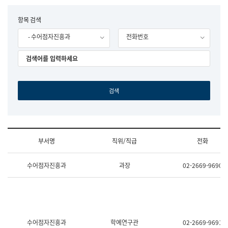
립
국
F
항목 검색
어
o
원
- 수어점자진흥과
전화번호
r
조
m
직
도
국
어
원
원
장
기
획
연
수
부서명
직위/직급
전화
부
기
조
획
수어점자진흥과
과장
02-2669-9690
직
운
및
영
업
과
무
공
소
공
개
언
(부
어
수어점자진흥과
학예연구관
02-2669-9691
서
과