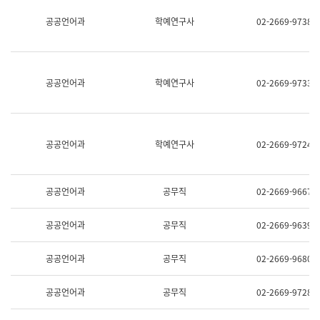
명,
교
공공언어과
학예연구사
02-2669-9738
직
육
위/
연
직
수
급,
과
전
어
공공언어과
학예연구사
02-2669-9733
화,
문
담
연
당
구
업
실
무)
어
공공언어과
학예연구사
02-2669-9724
문
연
구
과
공공언어과
공무직
02-2669-9667
어
문
연
공공언어과
공무직
02-2669-9639
구
과
(사
공공언어과
공무직
02-2669-9680
전
팀)
언
공공언어과
공무직
02-2669-9728
어
정