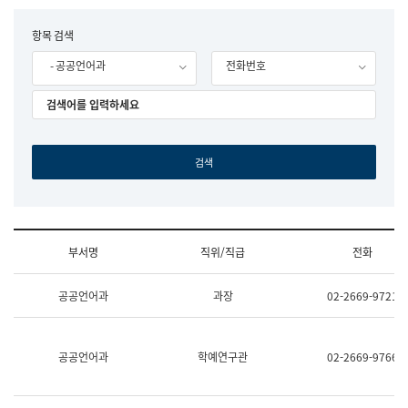
립
국
F
항목 검색
어
o
원
- 공공언어과
전화번호
r
조
m
직
도
국
어
원
원
장
기
획
연
수
부서명
직위/직급
전화
부
기
조
획
공공언어과
과장
02-2669-9721
직
운
및
영
업
과
무
공
공공언어과
학예연구관
02-2669-9766
소
공
개
언
(부
어
서
과