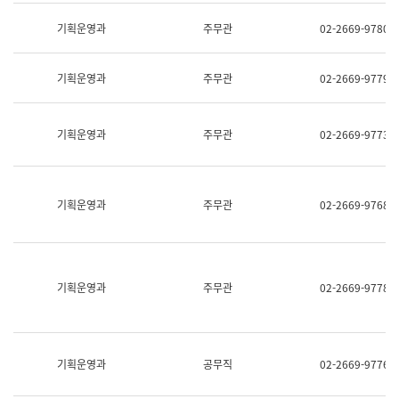
명,
교
직
기획운영과
주무관
02-2669-9780
육
위/
연
직
수
급,
과
기획운영과
주무관
02-2669-9779
전
어
화,
문
담
연
당
기획운영과
주무관
02-2669-9773
구
업
실
무)
어
문
연
기획운영과
주무관
02-2669-9768
구
과
어
문
연
구
기획운영과
주무관
02-2669-9778
과
(사
전
팀)
언
기획운영과
공무직
02-2669-9776
어
정