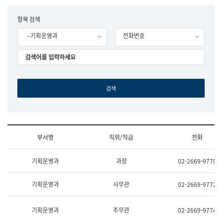
립
국
F
항목 검색
어
o
원
- 기획운영과
전화번호
r
조
m
직
도
국
어
원
원
장
기
획
연
수
부서명
직위/직급
전화
부
기
조
획
기획운영과
과장
02-2669-9770
직
운
및
영
업
과
기획운영과
사무관
02-2669-9772
무
공
소
공
개
언
기획운영과
주무관
02-2669-9774
(부
어
서
과