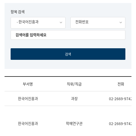
립
국
F
항목 검색
어
o
원
- 한국어진흥과
전화번호
r
조
m
직
도
국
어
원
원
장
기
획
연
수
부서명
직위/직급
전화
부
기
조
획
한국어진흥과
과장
02-2669-9742
직
운
및
영
업
과
무
공
소
공
한국어진흥과
학예연구관
02-2669-9742
개
언
(부
어
서
과