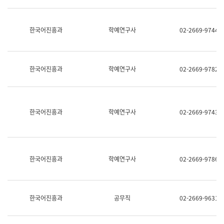
명,
교
직
육
위/
연
한국어진흥과
학예연구사
02-2669-9744
직
수
급,
과
전
어
화,
문
담
연
한국어진흥과
학예연구사
02-2669-9782
당
구
업
실
무)
어
문
연
한국어진흥과
학예연구사
02-2669-9743
구
과
어
문
연
한국어진흥과
학예연구사
02-2669-9786
구
과
(사
전
팀)
한국어진흥과
공무직
02-2669-9631
언
어
정