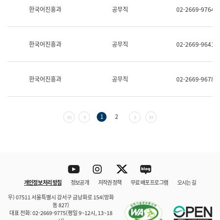
보
한국어진흥과
공무직
02-2669-9764
과
한
국
어
한국어진흥과
공무직
02-2669-9641
진
흥
과
수
한국어진흥과
공무직
02-2669-9678
어
점
자
진
흥
첫 페이지
이전 페이지
다음 페이지
마지막 페이지
1
2
과
Youtube
Instagram
Twitter
blog
개인정보 처리 방침
정보공개
저작권 정책
무료 배포 프로그램
오시는 길
바로 가기
문체부와 소속기관
우) 07511 서울특별시 강서구 금낭화로 154(방화
동 827)
대표 전화: 02-2669-9775(평일 9~12시, 13~18