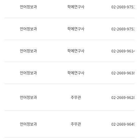
명,
교
언어정보과
학예연구사
02-2669-9751
직
육
위/
연
직
수
급,
과
언어정보과
학예연구사
02-2669-9753
전
어
화,
문
담
연
당
구
언어정보과
학예연구사
02-2669-9614
업
실
무)
어
문
연
언어정보과
학예연구사
02-2669-9638
구
과
어
문
연
언어정보과
주무관
02-2669-9628
구
과
(사
전
팀)
언어정보과
주무관
02-2669-9649
언
어
정