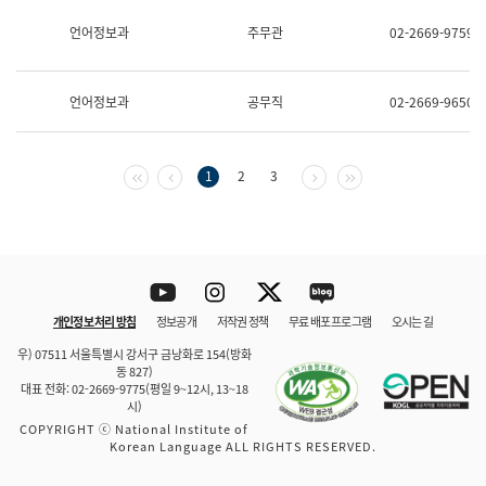
보
과
언어정보과
주무관
02-2669-9759
한
국
어
언어정보과
공무직
02-2669-9650
진
흥
과
수
첫 페이지
이전 페이지
다음 페이지
마지막 페이지
1
2
3
어
점
자
진
흥
과
Youtube
Instagram
Twitter
blog
개인정보 처리 방침
정보공개
저작권 정책
무료 배포 프로그램
오시는 길
바로 가기
문체부와 소속기관
우) 07511 서울특별시 강서구 금낭화로 154(방화
동 827)
대표 전화: 02-2669-9775(평일 9~12시, 13~18
시)
COPYRIGHT ⓒ National Institute of
Korean Language ALL RIGHTS RESERVED.