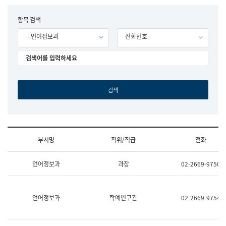
립
국
F
항목 검색
어
o
원
- 언어정보과
전화번호
r
조
m
직
도
국
어
원
원
장
기
획
연
수
부서명
직위/직급
전화
부
기
조
획
언어정보과
과장
02-2669-9750
직
운
및
영
업
과
무
공
언어정보과
학예연구관
02-2669-9754
소
공
개
언
(부
어
서
과