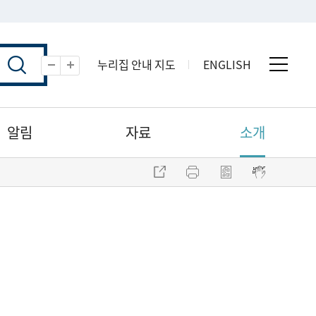
누리집 안내 지도
ENGLISH
전체 
축소
확대
알림
자료
소개
주소 복사
프린트
점자파일 내려받기
점자뷰어 보