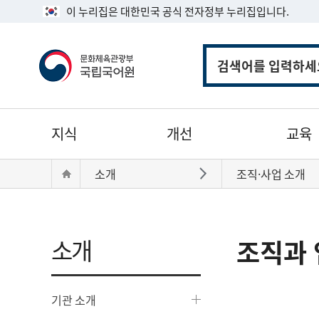
이 누리집은 대한민국 공식 전자정부 누리집입니다.
통
합
검
색
주
지식
개선
교육
메
뉴
현
Home
소개
조직·사업 소개
바로가기
재
위
치:
소개
조직과 
기관 소개