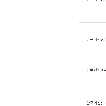
(부
획
서
운
명,
영
직
과
위/
공
직
공
급,
언
한국어진흥
전
어
화,
과
담
교
당
육
업
연
한국어진흥
무)
수
과
어
문
연
구
한국어진흥