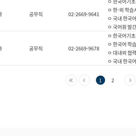
ㅇ 한국어기초
ㅇ 한-외 학습
과
공무직
02-2669-9641
ㅇ 국내 한국
ㅇ 국어원 발간
ㅇ 한국어기초
ㅇ 한국어 학
과
공무직
02-2669-9678
ㅇ 대내외 협력
ㅇ 국내 한국
첫 페이지
이전 페이지
1
2