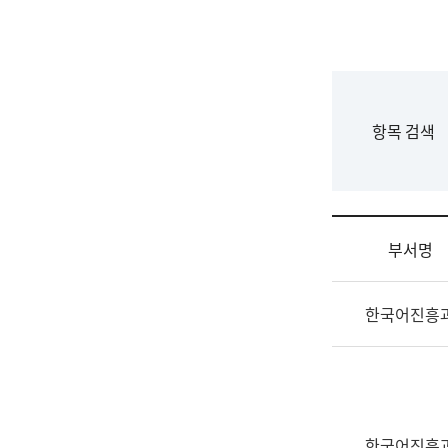
국
립
국
어
원
F
항목 검색
조
o
직
r
도
m
국
어
부서명
원
원
조
장
한국어진흥
직
기
및
획
업
연
무
수
소
부
개
기
한국어진흥