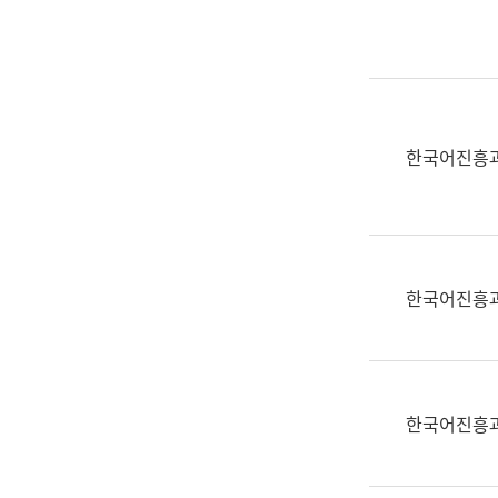
실
어
문
연
구
과
한국어진흥
어
문
연
구
과
한국어진흥
(사
전
팀)
언
어
한국어진흥
정
보
과