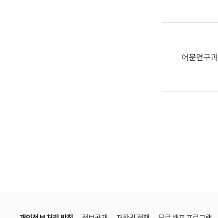
한
국
어
진
흥
어문연구과
과
수
어
점
자
진
흥
과
개인정보 처리 방침
정보공개
저작권 정책
무료 배포 프로그램