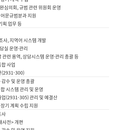
완심의회, 규범 관련 위원회 운영
 어문규범분과 지원
 기획 업무 등
업
 조사, 지역어 시스템 개발
담실 운영·관리
 관련 용역, 상담시스템 운영·관리 총괄 등
통합 사업
2931-300)
 감수 및 운영 총괄
합 시스템 관리 및 운영
업(2931-305) 관리 및 예결산
중장기 계획 수립 지원
조사
대사전> 개편