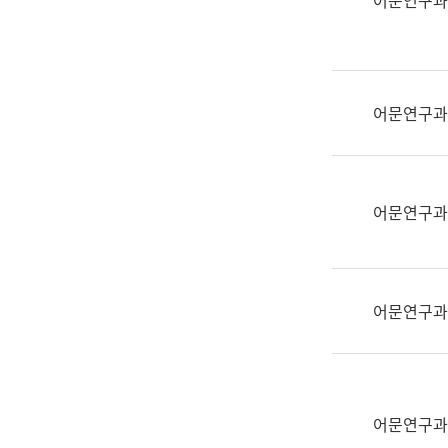
어문연구과
실
어
문
연
구
어문연구과
과
어
문
연
어문연구과
구
과
(사
전
어문연구과
팀)
언
어
정
보
어문연구과
과