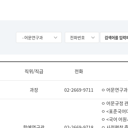
- 어문연구과
전화번호
직위/직급
전화
과장
02-2669-9711
ㅇ 어문연구과
ㅇ 어문규정 
ㅇ <표준국어
ㅇ <국어 어원
학예연구관
02-2669-9718
ㅇ 사전편찬 