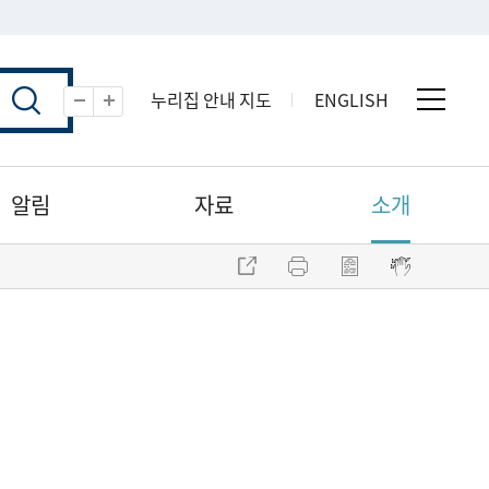
누리집 안내 지도
ENGLISH
전체 
축소
확대
알림
자료
소개
주소 복사
프린트
점자파일 내려받기
점자뷰어 보