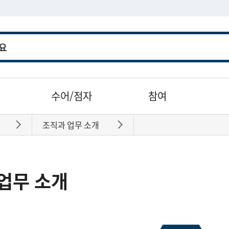
수어/점자
참여
조직과 업무 소개
바로가기
바로가기
업무 소개