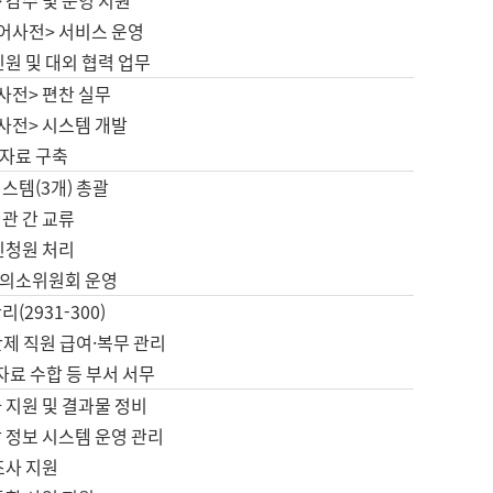
 감수 및 운영 지원
국어사전> 서비스 운영
민원 및 대외 협력 업무
사전> 편찬 실무
사전> 시스템 개발
자료 구축
스템(3개) 총괄
관 간 교류
민청원 처리
의소위원회 운영
(2931-300)
제 직원 급여·복무 관리
 자료 수합 등 부서 서무
 지원 및 결과물 정비
 정보 시스템 운영 관리
조사 지원