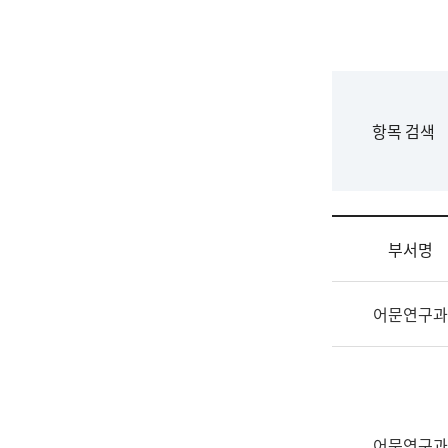
국
립
국
어
원
F
항목 검색
조
o
직
r
도
m
국
어
부서명
원
원
조
장
어문연구과
직
기
및
획
업
연
무
수
소
부
개
기
어문연구과