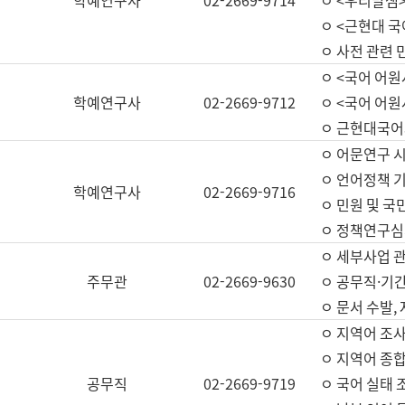
학예연구사
02-2669-9714
ㅇ <우리말샘>
ㅇ <근현대 
ㅇ 사전 관련 
ㅇ <국어 어원
학예연구사
02-2669-9712
ㅇ <국어 어원
ㅇ 근현대국어
ㅇ 어문연구 시
ㅇ 언어정책 기
학예연구사
02-2669-9716
ㅇ 민원 및 국
ㅇ 정책연구심
ㅇ 세부사업 관리
주무관
02-2669-9630
ㅇ 공무직·기간
ㅇ 문서 수발,
ㅇ 지역어 조사
ㅇ 지역어 종합
공무직
02-2669-9719
ㅇ 국어 실태 