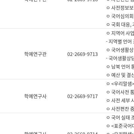
ㅇ 사전정보보
ㅇ 국어심의회
ㅇ 국회 대응,
ㅇ 지역어 사
- 지역별 언어
ㅇ 국어생활상
학예연구관
02-2669-9713
- 국어생활상담
ㅇ 남북 언어 
ㅇ 예산 및 결산(
ㅇ <우리말샘>
ㅇ 국어사전 통
학예연구사
02-2669-9717
ㅇ 사전 세부 사
ㅇ 사전편찬 
ㅇ 국어 실태 
ㅇ <표준국어