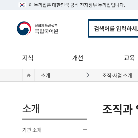
이 누리집은 대한민국 공식 전자정부 누리집입니다.
통
합
검
색
주
지식
개선
교육
메
뉴
현
Home
소개
조직·사업 소개
바로가기
재
위
치:
소개
조직과 
기관 소개