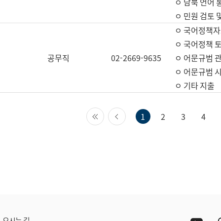
ㅇ 남북 언어 
ㅇ 민원 검토 
ㅇ 국어정책자
ㅇ 국어정책 
공무직
02-2669-9635
ㅇ 어문규범 
ㅇ 어문규범 
ㅇ 기타 지출
첫 페이지
이전 페이지
1
2
3
4
Yout
오시는 길