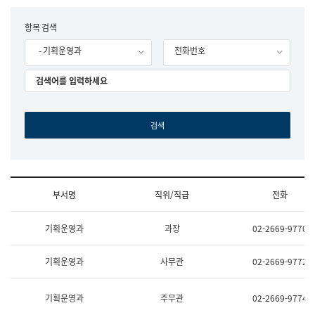
립
국
F
항목 검색
어
o
원
- 기획운영과
전화번호
r
조
m
직
도
국
어
원
원
장
기
획
연
수
부서명
직위/직급
전화
부
기
조
획
기획운영과
과장
02-2669-9770
직
운
및
영
업
과
기획운영과
사무관
02-2669-9772
무
공
소
공
개
언
기획운영과
주무관
02-2669-9774
(부
어
서
과