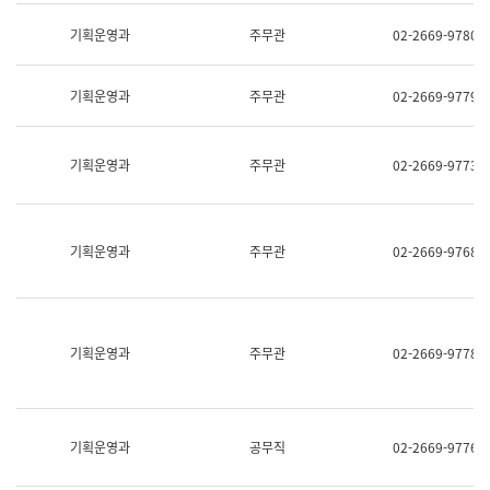
명,
교
직
기획운영과
주무관
02-2669-9780
육
위/
연
직
수
급,
과
기획운영과
주무관
02-2669-9779
전
어
화,
문
담
연
당
기획운영과
주무관
02-2669-9773
구
업
실
무)
어
문
연
기획운영과
주무관
02-2669-9768
구
과
어
문
연
구
기획운영과
주무관
02-2669-9778
과
(사
전
팀)
언
기획운영과
공무직
02-2669-9776
어
정