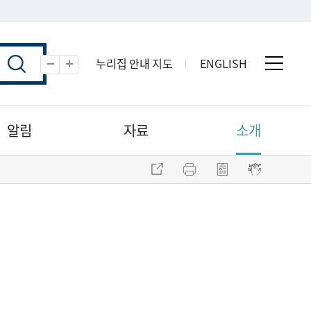
누리집 안내 지도
ENGLISH
전체 
축소
확대
알림
자료
소개
주소 복사
프린트
점자파일 내려받기
점자뷰어 보