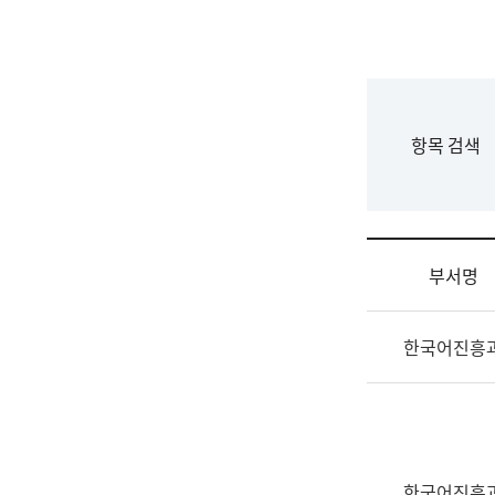
국
립
국
어
원
F
항목 검색
조
o
직
r
도
m
국
어
부서명
원
원
조
장
한국어진흥
직
기
및
획
업
연
무
수
소
부
개
기
한국어진흥