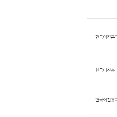
실
어
문
연
구
과
한국어진흥
어
문
연
구
과
한국어진흥
(사
전
팀)
언
어
한국어진흥
정
보
과