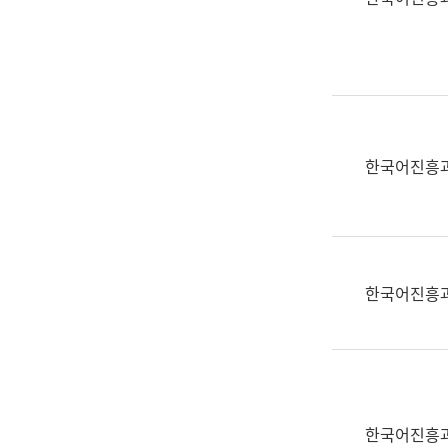
(부
획
서
운
명,
영
직
과
위/
공
직
공
급,
언
한국어진흥
전
어
화,
과
담
교
당
육
업
연
한국어진흥
무)
수
과
어
문
연
구
한국어진흥