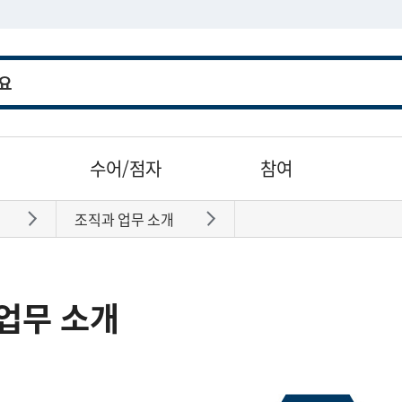
수어/점자
참여
조직과 업무 소개
바로가기
바로가기
업무 소개