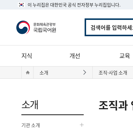
이 누리집은 대한민국 공식 전자정부 누리집입니다.
통
합
검
색
주
지식
개선
교육
메
뉴
현
Home
소개
조직·사업 소개
바로가기
재
위
치:
소개
조직과 
기관 소개