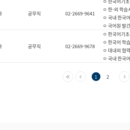
ㅇ 한국어기초
ㅇ 한-외 학습
과
공무직
02-2669-9641
ㅇ 국내 한국
ㅇ 국어원 발간
ㅇ 한국어기초
ㅇ 한국어 학
과
공무직
02-2669-9678
ㅇ 대내외 협력
ㅇ 국내 한국
첫 페이지
이전 페이지
1
2