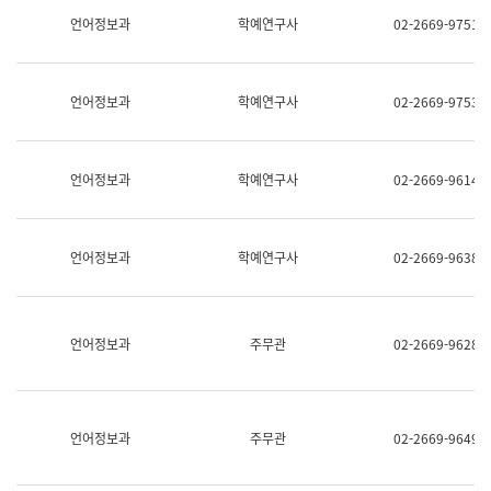
명,
교
언어정보과
학예연구사
02-2669-9751
직
육
위/
연
직
수
급,
과
언어정보과
학예연구사
02-2669-9753
전
어
화,
문
담
연
당
구
언어정보과
학예연구사
02-2669-9614
업
실
무)
어
문
연
언어정보과
학예연구사
02-2669-9638
구
과
어
문
연
언어정보과
주무관
02-2669-9628
구
과
(사
전
팀)
언어정보과
주무관
02-2669-9649
언
어
정