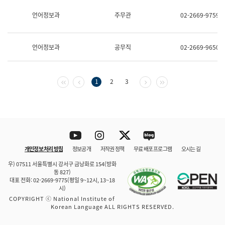
보
과
언어정보과
주무관
02-2669-9759
한
국
어
언어정보과
공무직
02-2669-9650
진
흥
과
수
첫 페이지
이전 페이지
다음 페이지
마지막 페이지
1
2
3
어
점
자
진
흥
과
Youtube
Instagram
Twitter
blog
개인정보 처리 방침
정보공개
저작권 정책
무료 배포 프로그램
오시는 길
바로 가기
문체부와 소속기관
우) 07511 서울특별시 강서구 금낭화로 154(방화
동 827)
대표 전화: 02-2669-9775(평일 9~12시, 13~18
시)
COPYRIGHT ⓒ National Institute of
Korean Language ALL RIGHTS RESERVED.