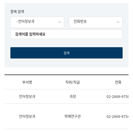
립
국
F
항목 검색
어
o
원
- 언어정보과
전화번호
r
조
m
직
도
국
어
원
원
장
기
획
연
수
부서명
직위/직급
전화
부
기
조
획
언어정보과
과장
02-2669-9750
직
운
및
영
업
과
무
공
언어정보과
학예연구관
02-2669-9754
소
공
개
언
(부
어
서
과