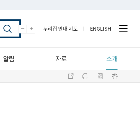
누리집 안내 지도
ENGLISH
전체 
축소
확대
알림
자료
소개
주소 복사
프린트
점자파일 내려받기
점자뷰어 보