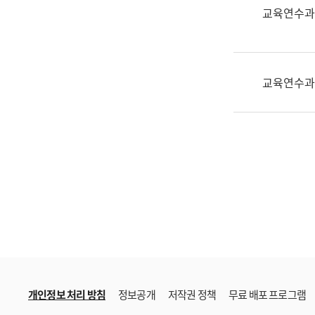
한
교육연수과
국
어
진
흥
교육연수과
과
수
어
점
자
진
흥
과
개인정보 처리 방침
정보공개
저작권 정책
무료 배포 프로그램