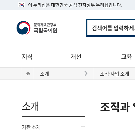
이 누리집은 대한민국 공식 전자정부 누리집입니다.
통
합
검
색
주
지식
개선
교육
메
뉴
현
Home
소개
조직·사업 소개
바로가기
재
위
치:
소개
조직과 
기관 소개