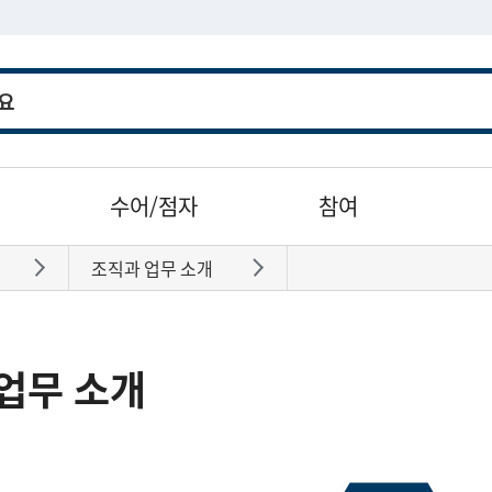
수어/점자
참여
조직과 업무 소개
바로가기
바로가기
업무 소개