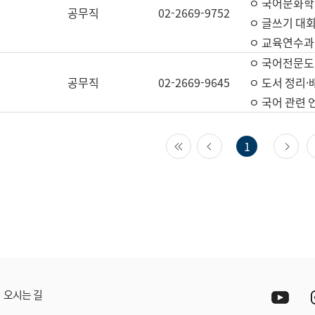
ㅇ 국어문화학
공무직
02-2669-9752
ㅇ 글쓰기 대회
ㅇ 교육연수과
ㅇ 국어전문도
공무직
02-2669-9645
ㅇ 도서 정리·
ㅇ 국어 관련
첫 페이지
이전 페이지
다
1
Yout
오시는 길