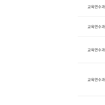
실
교육연수과
어
문
연
구
교육연수과
과
어
문
연
교육연수과
구
과
(사
전
팀)
교육연수과
언
어
정
보
과