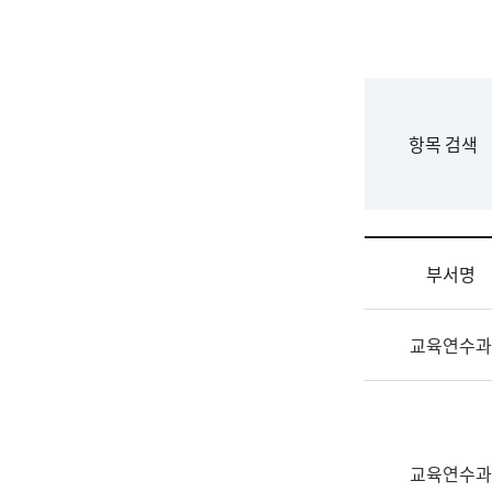
국
립
국
어
원
F
항목 검색
조
o
직
r
도
m
국
어
부서명
원
원
조
장
교육연수과
직
기
및
획
업
연
무
수
소
부
교육연수과
개
기