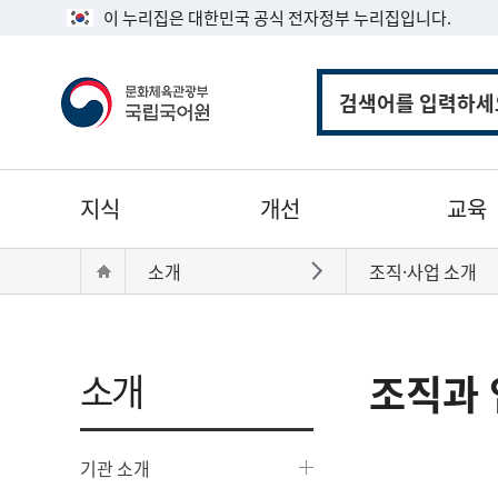
이 누리집은 대한민국 공식 전자정부 누리집입니다.
통
합
검
색
주
지식
개선
교육
메
뉴
현
Home
소개
조직·사업 소개
바로가기
재
위
치:
소개
조직과 
기관 소개