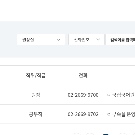
원장실
전화번호
직위/직급
전화
원장
02-2669-9700
ㅇ 국립국어원
공무직
02-2669-9702
ㅇ 부속실 운