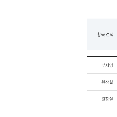
국
립
국
어
원
F
항목 검색
조
o
직
r
도
m
국
어
부서명
원
원
조
장
원장실
직
기
및
획
업
연
원장실
무
수
소
부
개
기