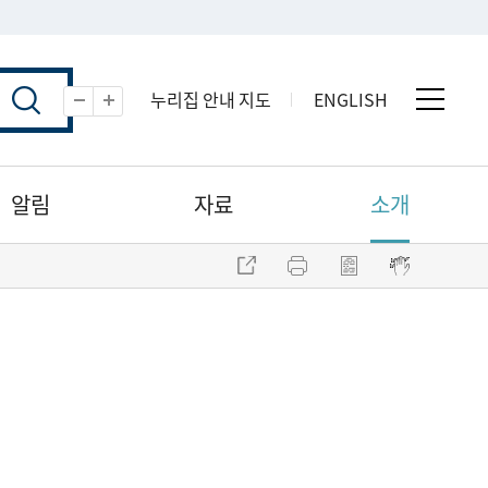
누리집 안내 지도
ENGLISH
전체 
축소
확대
알림
자료
소개
주소 복사
프린트
점자파일 내려받기
점자뷰어 보