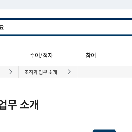
수어/점자
참여
조직과 업무 소개
바로가기
바로가기
업무 소개