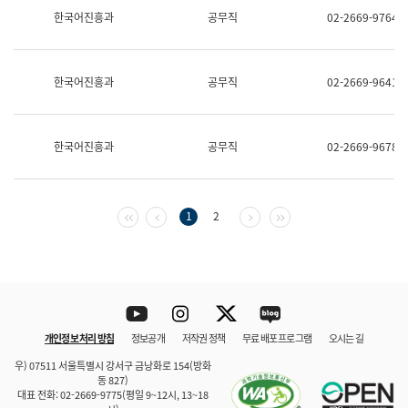
보
한국어진흥과
공무직
02-2669-9764
과
한
국
어
한국어진흥과
공무직
02-2669-9641
진
흥
과
수
한국어진흥과
공무직
02-2669-9678
어
점
자
진
흥
첫 페이지
이전 페이지
다음 페이지
마지막 페이지
1
2
과
Youtube
Instagram
Twitter
blog
개인정보 처리 방침
정보공개
저작권 정책
무료 배포 프로그램
오시는 길
바로 가기
문체부와 소속기관
우) 07511 서울특별시 강서구 금낭화로 154(방화
동 827)
대표 전화: 02-2669-9775(평일 9~12시, 13~18