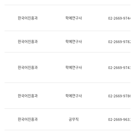
명,
교
직
육
위/
연
한국어진흥과
학예연구사
02-2669-9744
직
수
급,
과
전
어
화,
문
담
연
한국어진흥과
학예연구사
02-2669-9782
당
구
업
실
무)
어
문
연
한국어진흥과
학예연구사
02-2669-9743
구
과
어
문
연
한국어진흥과
학예연구사
02-2669-9786
구
과
(사
전
팀)
한국어진흥과
공무직
02-2669-9631
언
어
정