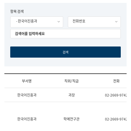
립
국
F
항목 검색
어
o
원
- 한국어진흥과
전화번호
r
조
m
직
도
국
어
원
원
장
기
획
연
수
부서명
직위/직급
전화
부
기
조
획
한국어진흥과
과장
02-2669-9742
직
운
및
영
업
과
무
공
소
공
한국어진흥과
학예연구관
02-2669-9742
개
언
(부
어
서
과