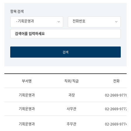
립
국
F
항목 검색
어
o
원
- 기획운영과
전화번호
r
조
m
직
도
국
어
원
원
장
기
획
연
수
부서명
직위/직급
전화
부
기
조
획
기획운영과
과장
02-2669-9770
직
운
및
영
업
과
기획운영과
사무관
02-2669-9772
무
공
소
공
개
언
기획운영과
주무관
02-2669-9774
(부
어
서
과