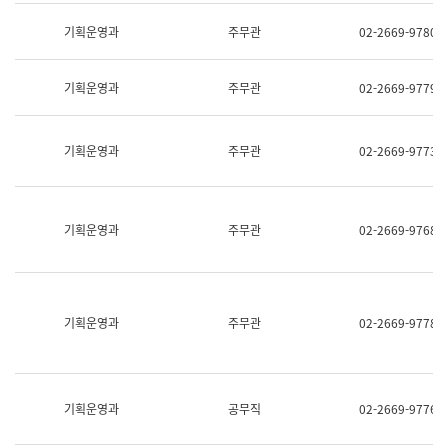
명,
교
직
기획운영과
주무관
02-2669-9780
육
위/
연
직
수
급,
과
기획운영과
주무관
02-2669-9779
전
어
화,
문
담
연
당
기획운영과
주무관
02-2669-9773
구
업
실
무)
어
문
연
기획운영과
주무관
02-2669-9768
구
과
어
문
연
구
기획운영과
주무관
02-2669-9778
과
(사
전
팀)
언
기획운영과
공무직
02-2669-9776
어
정