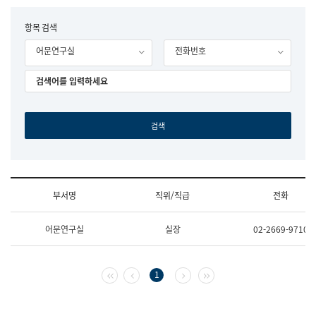
립
국
F
항목 검색
어
o
원
어문연구실
전화번호
r
조
m
직
도
국
어
원
원
장
기
획
연
수
부서명
직위/직급
전화
부
기
조
획
어문연구실
실장
02-2669-9710
직
운
및
영
업
과
무
공
첫 페이지
이전 페이지
다음 페이지
마지막 페이지
1
소
공
개
언
(부
어
서
과