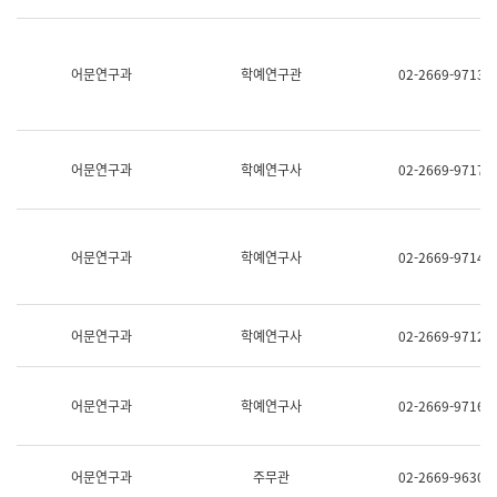
명,
교
직
육
위/
연
직
어문연구과
학예연구관
02-2669-9713
수
급,
과
전
어
화,
문
담
연
당
구
어문연구과
학예연구사
02-2669-9717
업
실
무)
어
문
연
어문연구과
학예연구사
02-2669-9714
구
과
어
문
어문연구과
학예연구사
02-2669-9712
연
구
과
(사
어문연구과
학예연구사
02-2669-9716
전
팀)
언
어
어문연구과
주무관
02-2669-9630
정