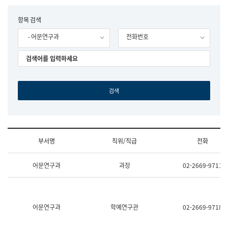
립
국
F
항목 검색
어
o
원
- 어문연구과
전화번호
r
조
m
직
도
국
어
원
원
장
기
획
연
수
부서명
직위/직급
전화
부
기
조
획
어문연구과
과장
02-2669-9711
직
운
및
영
업
과
무
공
소
공
어문연구과
학예연구관
02-2669-9718
개
언
(부
어
서
과