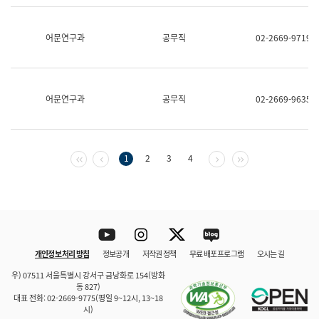
보
과
한
어문연구과
공무직
02-2669-9719
국
어
진
흥
과
어문연구과
공무직
02-2669-9635
수
어
점
자
진
첫 페이지
이전 페이지
다음 페이지
마지막 페이지
1
2
3
4
흥
과
Youtube
Instagram
Twitter
blog
개인정보 처리 방침
정보공개
저작권 정책
무료 배포 프로그램
오시는 길
바로 가기
문체부와 소속기관
우) 07511 서울특별시 강서구 금낭화로 154(방화
동 827)
대표 전화: 02-2669-9775(평일 9~12시, 13~18
시)