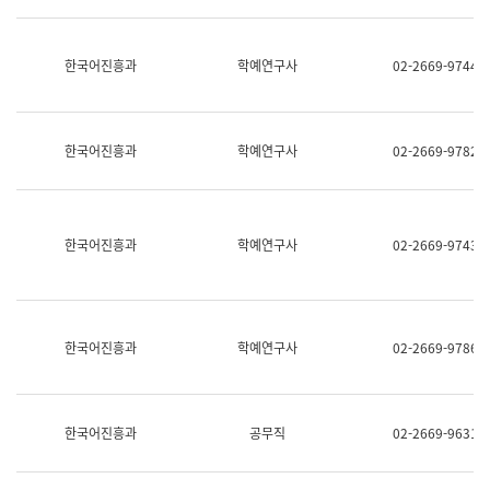
명,
교
직
육
위/
연
한국어진흥과
학예연구사
02-2669-9744
직
수
급,
과
전
어
화,
문
담
연
한국어진흥과
학예연구사
02-2669-9782
당
구
업
실
무)
어
문
연
한국어진흥과
학예연구사
02-2669-9743
구
과
어
문
연
한국어진흥과
학예연구사
02-2669-9786
구
과
(사
전
팀)
한국어진흥과
공무직
02-2669-9631
언
어
정