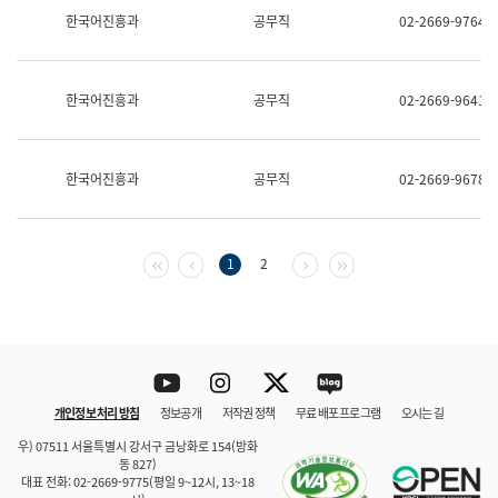
보
한국어진흥과
공무직
02-2669-9764
과
한
국
어
한국어진흥과
공무직
02-2669-9641
진
흥
과
수
한국어진흥과
공무직
02-2669-9678
어
점
자
진
흥
첫 페이지
이전 페이지
다음 페이지
마지막 페이지
1
2
과
Youtube
Instagram
Twitter
blog
개인정보 처리 방침
정보공개
저작권 정책
무료 배포 프로그램
오시는 길
바로 가기
문체부와 소속기관
우) 07511 서울특별시 강서구 금낭화로 154(방화
동 827)
대표 전화: 02-2669-9775(평일 9~12시, 13~18