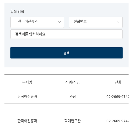
립
국
F
항목 검색
어
o
원
- 한국어진흥과
전화번호
r
조
m
직
도
국
어
원
원
장
기
획
연
수
부서명
직위/직급
전화
부
기
조
획
한국어진흥과
과장
02-2669-9742
직
운
및
영
업
과
무
공
소
공
한국어진흥과
학예연구관
02-2669-9742
개
언
(부
어
서
과