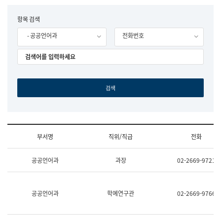
립
국
F
항목 검색
어
o
원
- 공공언어과
전화번호
r
조
m
직
도
국
어
원
원
장
기
획
연
수
부서명
직위/직급
전화
부
기
조
획
공공언어과
과장
02-2669-9721
직
운
및
영
업
과
무
공
공공언어과
학예연구관
02-2669-9766
소
공
개
언
(부
어
서
과