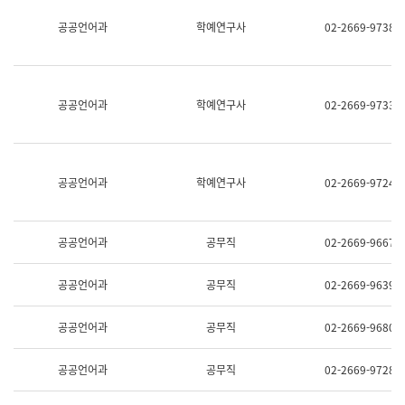
명,
교
공공언어과
학예연구사
02-2669-9738
직
육
위/
연
직
수
급,
과
전
어
공공언어과
학예연구사
02-2669-9733
화,
문
담
연
당
구
업
실
무)
어
공공언어과
학예연구사
02-2669-9724
문
연
구
과
공공언어과
공무직
02-2669-9667
어
문
연
공공언어과
공무직
02-2669-9639
구
과
(사
공공언어과
공무직
02-2669-9680
전
팀)
언
공공언어과
공무직
02-2669-9728
어
정