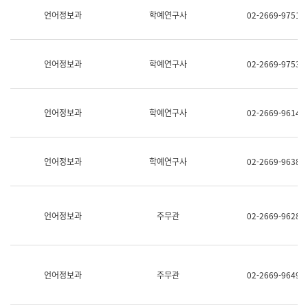
명,
교
언어정보과
학예연구사
02-2669-9751
직
육
위/
연
직
수
급,
과
언어정보과
학예연구사
02-2669-9753
전
어
화,
문
담
연
당
구
언어정보과
학예연구사
02-2669-9614
업
실
무)
어
문
연
언어정보과
학예연구사
02-2669-9638
구
과
어
문
연
언어정보과
주무관
02-2669-9628
구
과
(사
전
팀)
언어정보과
주무관
02-2669-9649
언
어
정