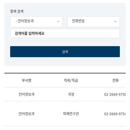
립
국
F
항목 검색
어
o
원
- 언어정보과
전화번호
r
조
m
직
도
국
어
원
원
장
기
획
연
수
부서명
직위/직급
전화
부
기
조
획
언어정보과
과장
02-2669-9750
직
운
및
영
업
과
무
공
언어정보과
학예연구관
02-2669-9754
소
공
개
언
(부
어
서
과