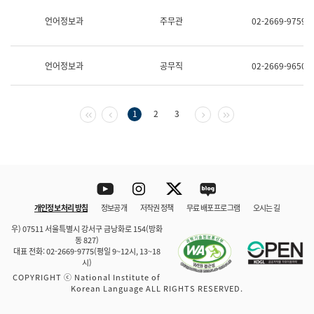
보
과
언어정보과
주무관
02-2669-9759
한
국
어
언어정보과
공무직
02-2669-9650
진
흥
과
수
첫 페이지
이전 페이지
다음 페이지
마지막 페이지
1
2
3
어
점
자
진
흥
과
Youtube
Instagram
Twitter
blog
개인정보 처리 방침
정보공개
저작권 정책
무료 배포 프로그램
오시는 길
바로 가기
문체부와 소속기관
우) 07511 서울특별시 강서구 금낭화로 154(방화
동 827)
대표 전화: 02-2669-9775(평일 9~12시, 13~18
시)
COPYRIGHT ⓒ National Institute of
Korean Language ALL RIGHTS RESERVED.