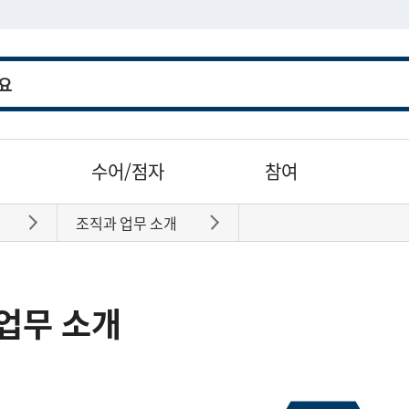
수어/점자
참여
조직과 업무 소개
바로가기
바로가기
업무 소개