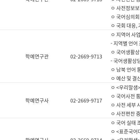
ㅇ 사전정보보
ㅇ 국어심의회
ㅇ 국회 대응,
ㅇ 지역어 사
- 지역별 언어
ㅇ 국어생활상
학예연구관
02-2669-9713
- 국어생활상담
ㅇ 남북 언어 
ㅇ 예산 및 결산(
ㅇ <우리말샘>
ㅇ 국어사전 통
학예연구사
02-2669-9717
ㅇ 사전 세부 사
ㅇ 사전편찬 
ㅇ 국어 실태 
ㅇ <표준국어