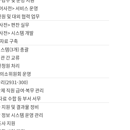
 감수 및 운영 지원
국어사전> 서비스 운영
민원 및 대외 협력 업무
사전> 편찬 실무
사전> 시스템 개발
자료 구축
스템(3개) 총괄
관 간 교류
민청원 처리
의소위원회 운영
(2931-300)
제 직원 급여·복무 관리
 자료 수합 등 부서 서무
 지원 및 결과물 정비
 정보 시스템 운영 관리
조사 지원