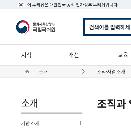
이 누리집은 대한민국 공식 전자정부 누리집입니다.
통
합
검
색
주
지식
개선
교육
메
뉴
현
Home
소개
조직·사업 소개
바로가기
재
위
치:
소개
조직과 
기관 소개