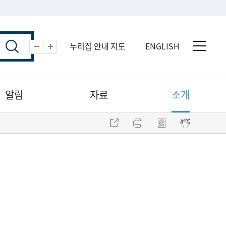
누리집 안내 지도
ENGLISH
전체 
축소
확대
알림
자료
소개
주소 복사
프린트
점자파일 내려받기
점자뷰어 보