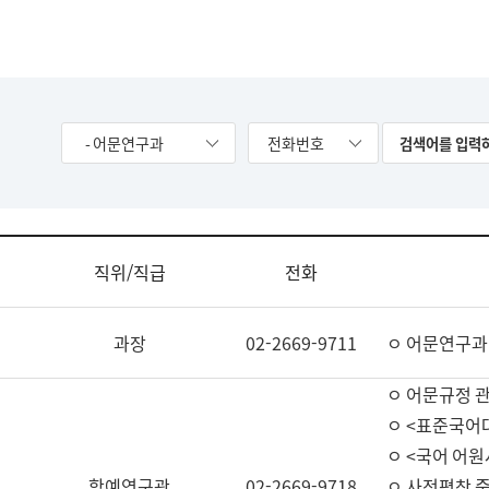
- 어문연구과
전화번호
직위/직급
전화
과장
02-2669-9711
ㅇ 어문연구과
ㅇ 어문규정 
ㅇ <표준국어
ㅇ <국어 어원
학예연구관
02-2669-9718
ㅇ 사전편찬 