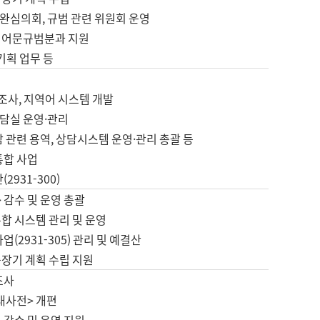
완심의회, 규범 관련 위원회 운영
 어문규범분과 지원
 기획 업무 등
업
 조사, 지역어 시스템 개발
담실 운영·관리
 관련 용역, 상담시스템 운영·관리 총괄 등
통합 사업
2931-300)
 감수 및 운영 총괄
합 시스템 관리 및 운영
업(2931-305) 관리 및 예결산
중장기 계획 수립 지원
조사
대사전> 개편