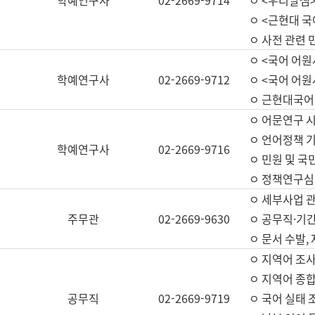
학예연구사
02-2669-9714
ㅇ <우리말샘>
ㅇ <근현대 
ㅇ 사전 관련 
ㅇ <국어 어원
학예연구사
02-2669-9712
ㅇ <국어 어원
ㅇ 근현대국어
ㅇ 어문연구 시
ㅇ 언어정책 기
학예연구사
02-2669-9716
ㅇ 민원 및 국
ㅇ 정책연구심
ㅇ 세부사업 관리
주무관
02-2669-9630
ㅇ 공무직·기간
ㅇ 문서 수발,
ㅇ 지역어 조사
ㅇ 지역어 종합
공무직
02-2669-9719
ㅇ 국어 실태 