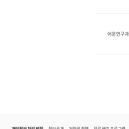
한
국
어
진
흥
어문연구과
과
수
어
점
자
진
흥
과
개인정보 처리 방침
정보공개
저작권 정책
무료 배포 프로그램