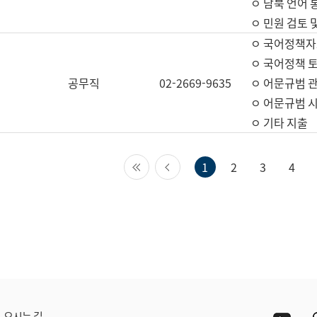
ㅇ 남북 언어 
ㅇ 민원 검토 
ㅇ 국어정책자
ㅇ 국어정책 
공무직
02-2669-9635
ㅇ 어문규범 
ㅇ 어문규범 
ㅇ 기타 지출
첫 페이지
이전 페이지
1
2
3
4
Yout
오시는 길