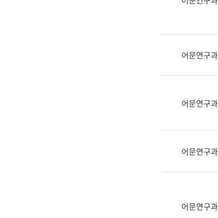
어문연구과
실
어
문
연
구
어문연구과
과
어
문
연
어문연구과
구
과
(사
전
어문연구과
팀)
언
어
정
보
어문연구과
과