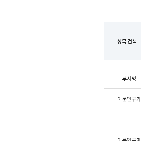
국
립
국
어
원
F
항목 검색
조
o
직
r
도
m
국
어
부서명
원
원
조
장
어문연구과
직
기
및
획
업
연
무
수
소
부
개
기
어문연구과