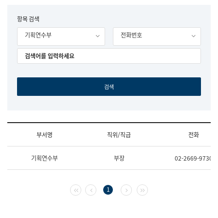
립
국
F
항목 검색
어
o
원
기획연수부
전화번호
r
조
m
직
도
국
어
원
원
장
기
획
연
수
부서명
직위/직급
전화
부
기
조
획
기획연수부
부장
02-2669-9730
직
운
및
영
업
과
무
공
첫 페이지
이전 페이지
다음 페이지
마지막 페이지
1
소
공
개
언
(부
어
서
과