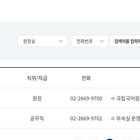
원장실
전화번호
직위/직급
전화
원장
02-2669-9700
ㅇ 국립국어원
공무직
02-2669-9702
ㅇ 부속실 운