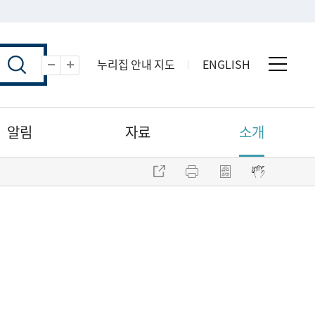
누리집 안내 지도
ENGLISH
전체 
축소
확대
알림
자료
소개
주소 복사
프린트
점자파일 내려받기
점자뷰어 보