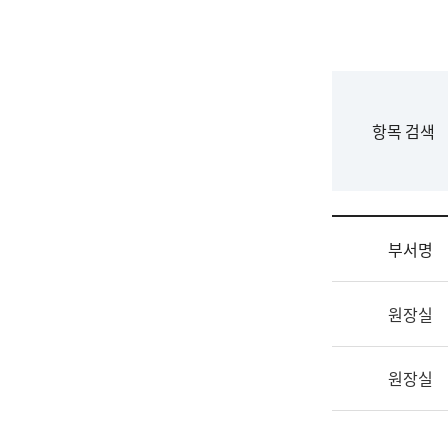
국
립
국
어
원
F
항목 검색
조
o
직
r
도
m
국
어
부서명
원
원
조
장
원장실
직
기
및
획
업
연
원장실
무
수
소
부
개
기