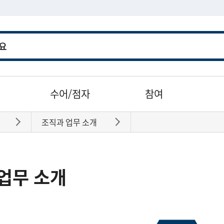
수어/점자
참여
조직과 업무 소개
바로가기
바로가기
업무 소개