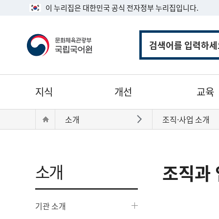
이 누리집은 대한민국 공식 전자정부 누리집입니다.
통
합
검
색
주
지식
개선
교육
메
뉴
현
Home
소개
조직·사업 소개
바로가기
재
위
치:
소개
조직과 
기관 소개