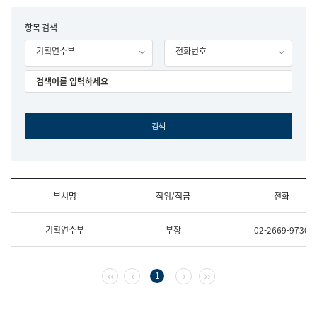
립
국
F
항목 검색
어
o
원
기획연수부
전화번호
r
조
m
직
도
국
어
원
원
장
기
획
연
수
부서명
직위/직급
전화
부
기
조
획
기획연수부
부장
02-2669-9730
직
운
및
영
업
과
무
공
첫 페이지
이전 페이지
다음 페이지
마지막 페이지
1
소
공
개
언
(부
어
서
과