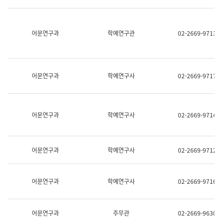
명,
교
직
육
위/
연
직
어문연구과
학예연구관
02-2669-9713
수
급,
과
전
어
화,
문
담
연
당
구
어문연구과
학예연구사
02-2669-9717
업
실
무)
어
문
연
어문연구과
학예연구사
02-2669-9714
구
과
어
문
어문연구과
학예연구사
02-2669-9712
연
구
과
(사
어문연구과
학예연구사
02-2669-9716
전
팀)
언
어
어문연구과
주무관
02-2669-9630
정