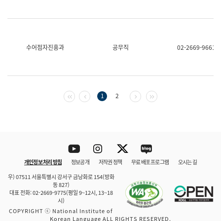
수어점자진흥과
공무직
02-2669-9661
첫 페이지
이전 페이지
다음 페이지
마지막 페이지
1
2
Youtube
Instagram
Twitter
blog
개인정보 처리 방침
정보공개
저작권 정책
무료 배포 프로그램
오시는 길
바로 가기
문체부와 소속기관
우) 07511 서울특별시 강서구 금낭화로 154(방화
동 827)
대표 전화: 02-2669-9775(평일 9~12시, 13~18
시)
COPYRIGHT ⓒ National Institute of
Korean Language ALL RIGHTS RESERVED.