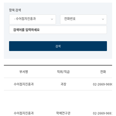
립
국
F
항목 검색
어
o
원
- 수어점자진흥과
전화번호
r
조
m
직
도
국
어
원
원
장
기
획
연
수
부서명
직위/직급
전화
부
기
조
획
수어점자진흥과
과장
02-2669-9690
직
운
및
영
업
과
무
공
소
공
개
언
(부
어
수어점자진흥과
학예연구관
02-2669-9691
서
과