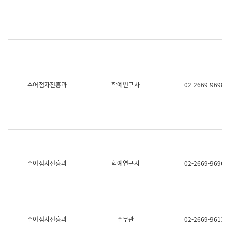
명,
교
직
육
위/
연
직
수
급,
과
전
어
화,
문
담
연
당
구
수어점자진흥과
학예연구사
02-2669-9698
업
실
무)
어
문
연
구
과
어
문
연
수어점자진흥과
학예연구사
02-2669-9696
구
과
(사
전
팀)
언
어
수어점자진흥과
주무관
02-2669-9613
정