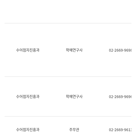
명,
교
직
육
위/
연
직
수
급,
과
전
어
화,
문
담
연
당
구
수어점자진흥과
학예연구사
02-2669-9698
업
실
무)
어
문
연
구
과
어
문
연
수어점자진흥과
학예연구사
02-2669-9696
구
과
(사
전
팀)
언
어
수어점자진흥과
주무관
02-2669-9613
정