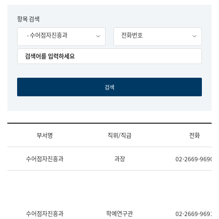
립
국
F
항목 검색
어
o
원
- 수어점자진흥과
전화번호
r
조
m
직
도
국
어
원
원
장
기
획
연
수
부서명
직위/직급
전화
부
기
조
획
수어점자진흥과
과장
02-2669-9690
직
운
및
영
업
과
무
공
소
공
개
언
(부
어
수어점자진흥과
학예연구관
02-2669-9691
서
과