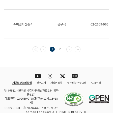
수어점자진흥과
공무직
02-2669-9661
첫 페이지
이전 페이지
다음 페이지
마지막 페이지
1
2
Youtube
Instagram
Twitter
blog
개인정보 처리 방침
정보공개
저작권 정책
무료 배포 프로그램
오시는 길
바로 가기
문체부와 소속기관
우) 07511 서울특별시 강서구 금낭화로 154(방화
동 827)
대표 전화: 02-2669-9775(평일 9~12시, 13~18
시)
COPYRIGHT ⓒ National Institute of
Korean Language ALL RIGHTS RESERVED.