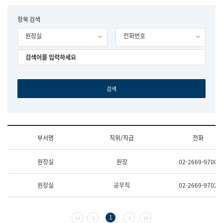
립
국
F
항목 검색
어
o
원
원장실
전화번호
r
조
m
직
도
국
어
원
원
장
기
획
연
수
부서명
직위/직급
전화
부
기
조
획
원장실
원장
02-2669-9700
직
운
및
영
업
과
원장실
공무직
02-2669-9702
무
공
소
공
개
언
(부
어
첫 페이지
이전 페이지
다음 페이지
마지막 페이지
1
서
과