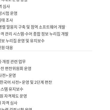
격 심사
검정시험 운영
실태 조사
병렬 말뭉치 구축 및 점역 소프트웨어 개발
격 관리 시스템·수어 종합 정보 누리집 개발
정보 누리집 운영 및 유지보수
민원 대응
제·개정 관련 업무
사전 편찬위원회 운영
사전> 운영
한국어 사전> 운영 및 2단계 편찬
시스템 유지보수
원 자격제도 운영
원 자격 심사
육능력 검정시험 운영