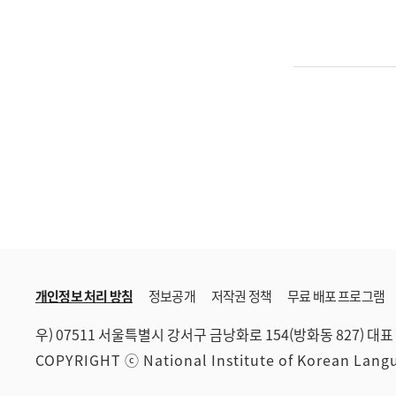
개인정보 처리 방침
정보공개
저작권 정책
무료 배포 프로그램
우) 07511 서울특별시 강서구 금낭화로 154(방화동 827)
대표 
COPYRIGHT ⓒ National Institute of Korean Lan