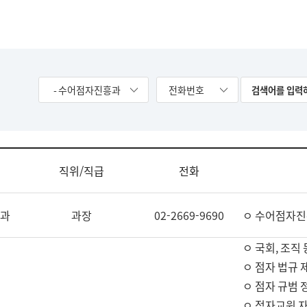
- 수어점자진흥과
전화번호
직위/직급
전화
과
과장
02-2669-9690
ㅇ 수어점자진
ㅇ 국회, 조직 
ㅇ 점자 법규 
ㅇ 점자 규범 
ㅇ 점자교원 