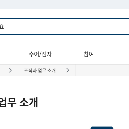
수어/점자
참여
조직과 업무 소개
바로가기
바로가기
업무 소개