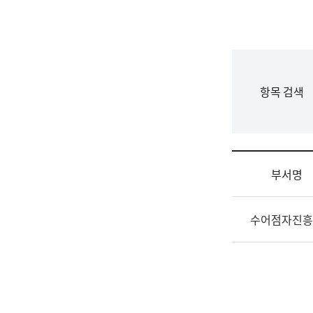
국
립
국
어
원
F
항목 검색
조
o
직
r
도
m
국
어
부서명
원
원
조
장
수어점자진흥
직
기
및
획
업
연
무
수
소
부
개
기