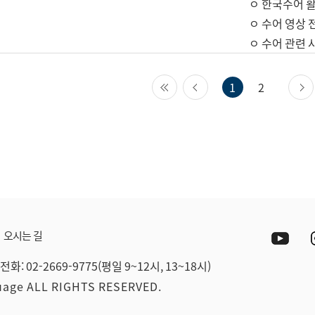
ㅇ 한국수어 활
ㅇ 수어 영상 
ㅇ 수어 관련 
첫 페이지
이전 페이지
1
2
Yout
오시는 길
전화: 02-2669-9775(평일 9~12시, 13~18시)
guage ALL RIGHTS RESERVED.