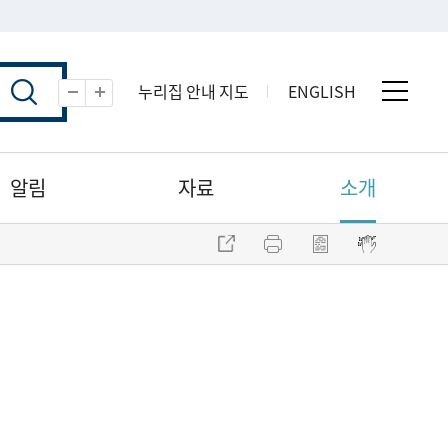
누리집 안내 지도
ENGLISH
전체 
축소
확대
알림
자료
소개
주소 복사
프린트
점자파일 내려받기
점자뷰어 보