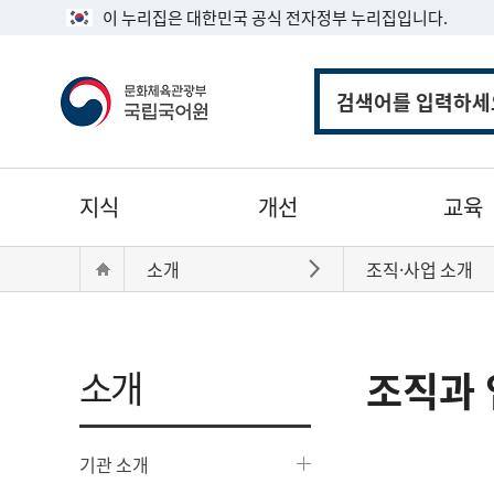
이 누리집은 대한민국 공식 전자정부 누리집입니다.
통
합
검
색
주
지식
개선
교육
메
뉴
현
Home
소개
조직·사업 소개
바로가기
재
위
치:
소개
조직과 
기관 소개