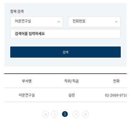
립
국
F
항목 검색
어
o
원
어문연구실
전화번호
r
조
m
직
도
국
어
원
원
장
기
획
연
수
부서명
직위/직급
전화
부
기
조
획
어문연구실
실장
02-2669-9710
직
운
및
영
업
과
무
공
첫 페이지
이전 페이지
다음 페이지
마지막 페이지
1
소
공
개
언
(부
어
서
과