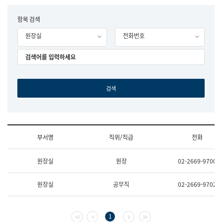
립
국
F
항목 검색
어
o
원
원장실
전화번호
r
조
m
직
도
국
어
원
원
장
기
획
연
수
부서명
직위/직급
전화
부
기
조
획
원장실
원장
02-2669-9700
직
운
및
영
업
과
원장실
공무직
02-2669-9702
무
공
소
공
개
언
(부
어
첫 페이지
이전 페이지
다음 페이지
마지막 페이지
1
서
과