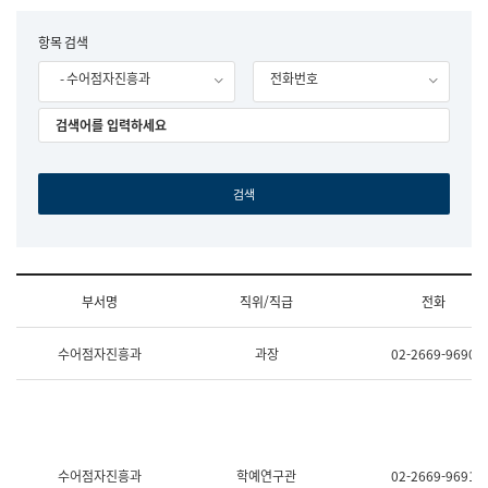
립
국
F
항목 검색
어
o
원
- 수어점자진흥과
전화번호
r
조
m
직
도
국
어
원
원
장
기
획
연
수
부서명
직위/직급
전화
부
기
조
획
수어점자진흥과
과장
02-2669-9690
직
운
및
영
업
과
무
공
소
공
개
언
(부
어
수어점자진흥과
학예연구관
02-2669-9691
서
과