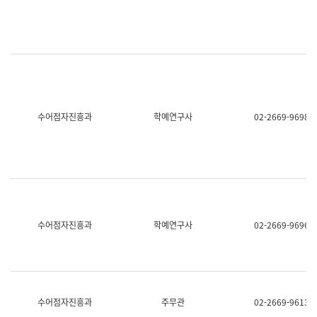
명,
교
직
육
위/
연
직
수
급,
과
전
어
화,
문
담
연
당
구
수어점자진흥과
학예연구사
02-2669-9698
업
실
무)
어
문
연
구
과
어
문
연
수어점자진흥과
학예연구사
02-2669-9696
구
과
(사
전
팀)
언
어
수어점자진흥과
주무관
02-2669-9613
정