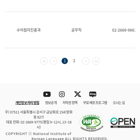
수어점자진흥과
공무직
02-2669-9661
첫 페이지
이전 페이지
다음 페이지
마지막 페이지
1
2
Youtube
Instagram
Twitter
blog
개인정보 처리 방침
정보공개
저작권 정책
무료 배포 프로그램
오시는 길
바로 가기
문체부와 소속기관
우) 07511 서울특별시 강서구 금낭화로 154(방화
동 827)
대표 전화: 02-2669-9775(평일 9~12시, 13~18
시)
COPYRIGHT ⓒ National Institute of
Korean Language ALL RIGHTS RESERVED.